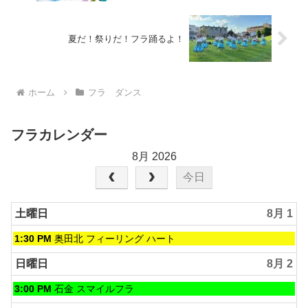
夏だ！祭りだ！フラ踊るよ！
ホーム
フラ ダンス
フラカレンダー
8月 2026
今日
土曜日
8月 1
土
1:30 PM
奥田北 フィーリング ハート
曜
日,
日曜日
8月 2
8
月
日
3:00 PM
石金 スマイルフラ
1st
曜