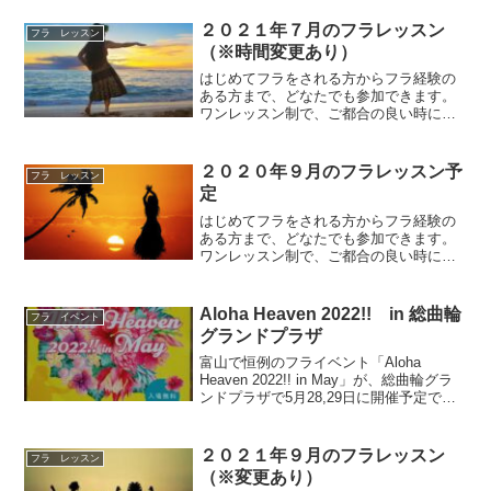
２０２１年７月のフラレッスン
フラ レッスン
（※時間変更あり）
はじめてフラをされる方からフラ経験の
ある方まで、どなたでも参加できます。
ワンレッスン制で、ご都合の良い時に参
加できるフラ教室となっていますので、
お気軽にご参加いただけます。レッスン
内容はいずれも、はじめてクラス（初心
２０２０年９月のフラレッスン予
フラ レッスン
者～初級）参加費は１レッ...
定
はじめてフラをされる方からフラ経験の
ある方まで、どなたでも参加できます。
ワンレッスン制で、ご都合の良い時に参
加できるフラ教室となっていますので、
お気軽にご参加いただけます。レッスン
内容は、はじめてクラス（初心者～初
Aloha Heaven 2022!! in 総曲輪
フラ イベント
級）とエンジョイクラス（初...
グランドプラザ
富山で恒例のフライベント「Aloha
Heaven 2022!! in May」が、総曲輪グラ
ンドプラザで5月28,29日に開催予定で
す。昨年、一昨年はコロナの影響で中止
となりましたが、今年は開催されそうで
す。これまで5月は、環水公園円形劇...
２０２１年９月のフラレッスン
フラ レッスン
（※変更あり）