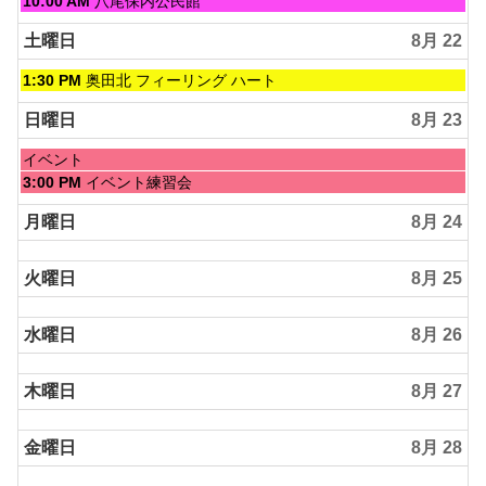
10:00 AM
八尾保内公民館
曜
日,
土曜日
8月 22
8
月
土
1:30 PM
奥田北 フィーリング ハート
21st
曜
2026
日,
日曜日
8月 23
8
月
日
イベント
22nd
曜
日
3:00 PM
イベント練習会
2026
日,
曜
8
日,
月曜日
8月 24
月
8
23rd
月
2026
火曜日
8月 25
23rd
2026
水曜日
8月 26
木曜日
8月 27
金曜日
8月 28