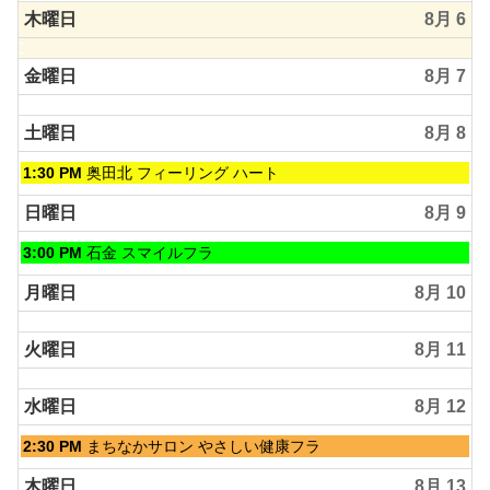
木曜日
8月 6
金曜日
8月 7
土曜日
8月 8
土
1:30 PM
奥田北 フィーリング ハート
曜
日,
日曜日
8月 9
8
月
日
3:00 PM
石金 スマイルフラ
8th
曜
2026
日,
月曜日
8月 10
8
月
火曜日
8月 11
9th
2026
水曜日
8月 12
水
2:30 PM
まちなかサロン やさしい健康フラ
曜
日,
木曜日
8月 13