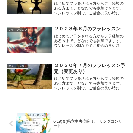
はじめてフラをされる方からフラ経験の
ある方まで、どなたでも参加できます。
ワンレッスン制で、ご都合の良い時に参
加できるフラ教室となっていますので、
お気軽にご参加いただけます。レッスン
内容はいずれも、初級クラス（初心者～
２０２３年６月のフラレッスン
フラ レッスン
初級）参加費は１レッスン...
はじめてフラをされる方からフラ経験の
ある方まで、どなたでも参加できます。
ワンレッスン制なのでご都合の良い時
に、気軽に踊りにいらしてしください。
レッスン内容は、はじめてクラス（初心
者～初級）とエンジョイクラス（初級～
中級）があります。参加費は...
２０２０年７月のフラレッスン予
フラ レッスン
定（変更あり）
はじめてフラをされる方からフラ経験の
ある方まで、どなたでも参加できます。
ワンレッスン制で、ご都合の良い時に参
加できるフラ教室となっていますので、
お気軽にご参加いただけます。レッスン
内容は、はじめてクラス（初心者～初
級）とエンジョイクラス（初...
6/19(金)県立中央病院 ヒーリングコンサ
ート