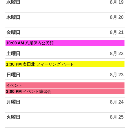
水曜日
8月 19
木曜日
8月 20
金曜日
8月 21
金
10:00 AM
八尾保内公民館
曜
日,
土曜日
8月 22
8
月
土
1:30 PM
奥田北 フィーリング ハート
21st
曜
2026
日,
日曜日
8月 23
8
月
日
イベント
22nd
曜
日
3:00 PM
イベント練習会
2026
日,
曜
8
日,
月曜日
8月 24
月
8
23rd
月
2026
火曜日
8月 25
23rd
2026