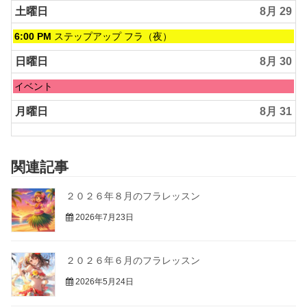
土曜日
8月 29
土
6:00 PM
ステップアップ フラ（夜）
曜
日,
日曜日
8月 30
8
月
日
イベント
29th
曜
2026
日,
月曜日
8月 31
8
月
30th
2026
関連記事
２０２６年８月のフラレッスン
2026年7月23日
２０２６年６月のフラレッスン
2026年5月24日