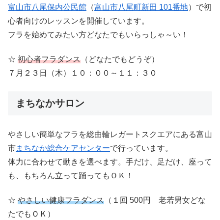
富山市八尾保内公民館
（
富山市八尾町新田 101番地
）で初
心者向けのレッスンを開催しています。
フラを始めてみたい方どなたでもいらっしゃ～い！
☆
初心者フラダンス
（どなたでもどうぞ）
７月２３日（木）１０：００～１１：３０
まちなかサロン
やさしい簡単なフラを総曲輪レガートスクエアにある富山
市
まちなか総合ケアセンター
で行っています。
体力に合わせて動きを選べます。手だけ、足だけ、座って
も、もちろん立って踊ってもＯＫ！
☆
やさしい健康フラダンス
（１回 500円 老若男女どな
たでもＯＫ）