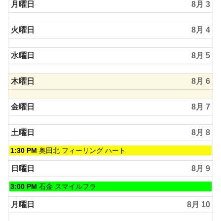
2026
日,
月曜日
8月 3
8
月
火曜日
8月 4
2nd
2026
水曜日
8月 5
木曜日
8月 6
金曜日
8月 7
土曜日
8月 8
土
1:30 PM
奥田北 フィーリング ハート
曜
日,
日曜日
8月 9
8
月
日
3:00 PM
石金 スマイルフラ
8th
曜
2026
日,
月曜日
8月 10
8