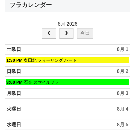
フラカレンダー
8月 2026
今日
土曜日
8月 1
土
1:30 PM
奥田北 フィーリング ハート
曜
日,
日曜日
8月 2
8
月
日
3:00 PM
石金 スマイルフラ
1st
曜
2026
日,
月曜日
8月 3
8
月
火曜日
8月 4
2nd
2026
水曜日
8月 5