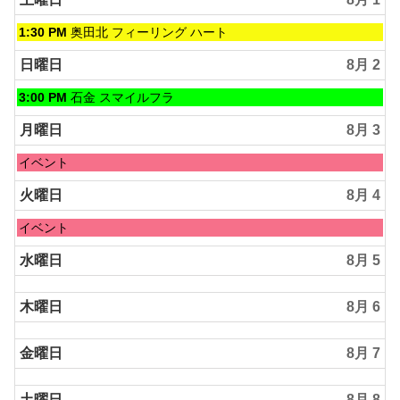
土
1:30 PM
奥田北 フィーリング ハート
曜
日,
日曜日
8月 2
8
月
日
3:00 PM
石金 スマイルフラ
1st
曜
2026
日,
月曜日
8月 3
8
月
月
イベント
2nd
曜
2026
日,
火曜日
8月 4
8
月
火
イベント
3rd
曜
2026
日,
水曜日
8月 5
8
月
木曜日
8月 6
4th
2026
金曜日
8月 7
土曜日
8月 8