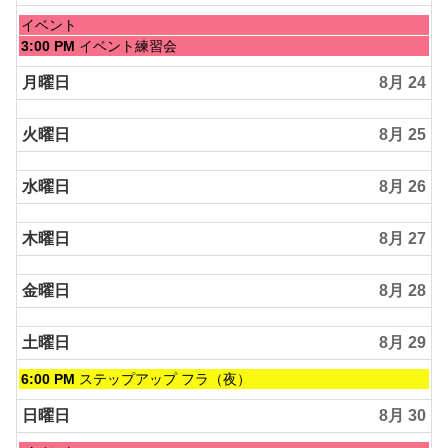
8
月
日
イベント
22nd
曜
日
3:00 PM
イベント練習会
2026
日,
曜
8
日,
月曜日
8月 24
月
8
23rd
月
2026
火曜日
8月 25
23rd
2026
水曜日
8月 26
木曜日
8月 27
金曜日
8月 28
土曜日
8月 29
土
6:00 PM
ステップアップ フラ（夜）
曜
日,
日曜日
8月 30
8