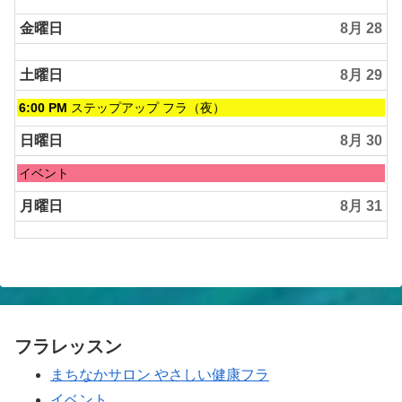
金曜日
8月 28
土曜日
8月 29
土
6:00 PM
ステップアップ フラ（夜）
曜
日,
日曜日
8月 30
8
月
日
イベント
29th
曜
2026
日,
月曜日
8月 31
8
月
30th
2026
フラレッスン
まちなかサロン やさしい健康フラ
イベント