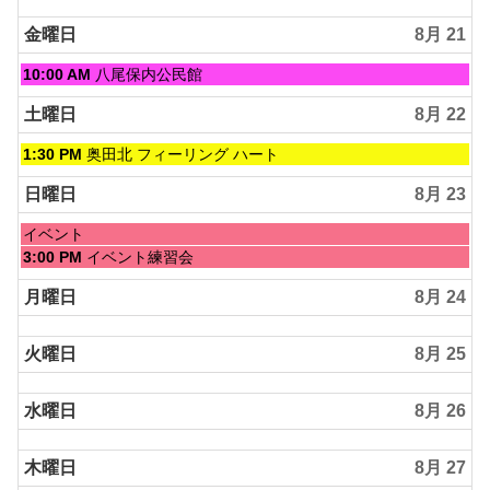
金曜日
8月 21
金
10:00 AM
八尾保内公民館
曜
日,
土曜日
8月 22
8
月
土
1:30 PM
奥田北 フィーリング ハート
21st
曜
2026
日,
日曜日
8月 23
8
月
日
イベント
22nd
曜
日
3:00 PM
イベント練習会
2026
日,
曜
8
日,
月曜日
8月 24
月
8
23rd
月
2026
火曜日
8月 25
23rd
2026
水曜日
8月 26
木曜日
8月 27