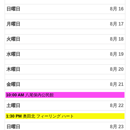
日曜日
8月 16
月曜日
8月 17
火曜日
8月 18
水曜日
8月 19
木曜日
8月 20
金曜日
8月 21
金
10:00 AM
八尾保内公民館
曜
日,
土曜日
8月 22
8
月
土
1:30 PM
奥田北 フィーリング ハート
21st
曜
2026
日,
日曜日
8月 23