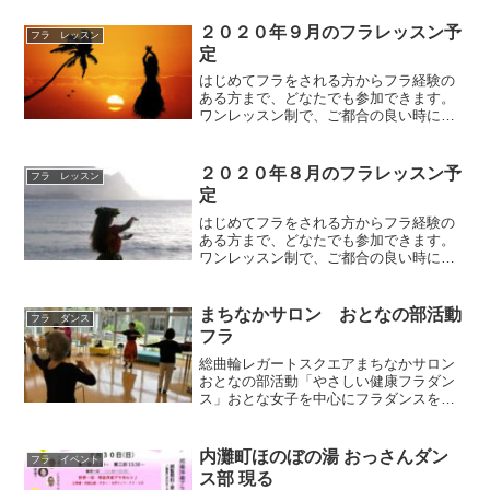
者～初級）とエンジョイクラス（初級～
中級）そしてポノポノクラス...
２０２０年９月のフラレッスン予
フラ レッスン
定
はじめてフラをされる方からフラ経験の
ある方まで、どなたでも参加できます。
ワンレッスン制で、ご都合の良い時に参
加できるフラ教室となっていますので、
お気軽にご参加いただけます。レッスン
内容は、はじめてクラス（初心者～初
２０２０年８月のフラレッスン予
フラ レッスン
級）とエンジョイクラス（初...
定
はじめてフラをされる方からフラ経験の
ある方まで、どなたでも参加できます。
ワンレッスン制で、ご都合の良い時に参
加できるフラ教室となっていますので、
お気軽にご参加いただけます。レッスン
内容は、はじめてクラス（初心者～初
まちなかサロン おとなの部活動
フラ ダンス
級）とエンジョイクラス（初...
フラ
総曲輪レガートスクエアまちなかサロン
おとなの部活動「やさしい健康フラダン
ス」おとな女子を中心にフラダンスをま
ちなかサロンで行っています。サロンは
総曲輪レガートスクエアにある富山市ま
ちなか総合ケアセンターにあります。年
内灘町ほのぼの湯 おっさんダン
フラ イベント
齢・性別・経験 問わず、...
ス部 現る