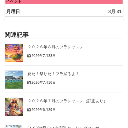
月
日
イベント
29th
曜
2026
日,
月曜日
8月 31
8
月
30th
2026
関連記事
２０２６年８月のフラレッスン
2026年7月23日
夏だ！祭りだ！フラ踊るよ！
2026年7月16日
２０２６年７月のフラレッスン（訂正あり）
2026年6月29日
6/19(金)県立中央病院 ヒーリングコンサート