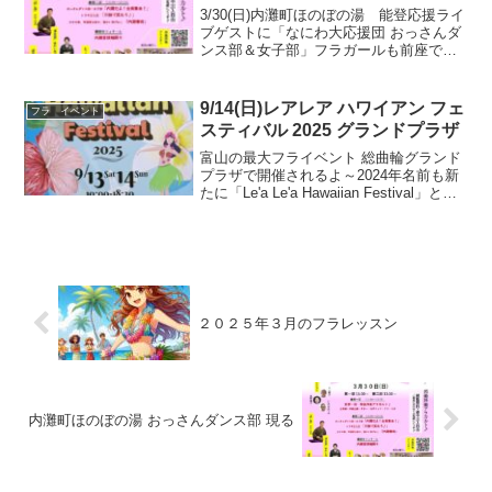
3/30(日)内灘町ほのぼの湯 能登応援ライ
ブゲストに「なにわ大応援団 おっさんダ
ンス部＆女子部」フラガールも前座で踊
っちゃうよ～満を持して、なにわのおっ
さんダンス部＆女子部がほのぼの湯にや
ってくる～味のある「おっさんたち」の
9/14(日)レアレア ハワイアン フェ
フラ イベント
踊りとキッレキ...
スティバル 2025 グランドプラザ
富山の最大フライベント 総曲輪グランド
プラザで開催されるよ～2024年名前も新
たに「Le'a Le'a Hawaiian Festival」とな
って戻ってきたフラのお祭り
2025/9/13(土)～14(日) 富山のまちなかで
今年もやるよ♪ハ...
２０２５年３月のフラレッスン
内灘町ほのぼの湯 おっさんダンス部 現る