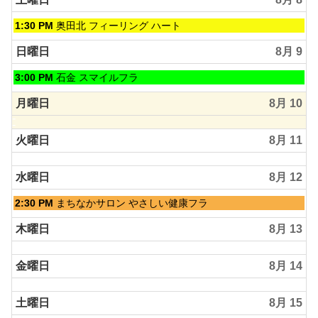
土
1:30 PM
奥田北 フィーリング ハート
曜
日,
日曜日
8月 9
8
月
日
3:00 PM
石金 スマイルフラ
8th
曜
2026
日,
月曜日
8月 10
8
月
火曜日
8月 11
9th
2026
水曜日
8月 12
水
2:30 PM
まちなかサロン やさしい健康フラ
曜
日,
木曜日
8月 13
8
月
金曜日
8月 14
12th
2026
土曜日
8月 15