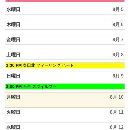
3rd
曜
2026
日,
水曜日
8月 5
8
月
木曜日
8月 6
4th
2026
金曜日
8月 7
土曜日
8月 8
土
1:30 PM
奥田北 フィーリング ハート
曜
日,
日曜日
8月 9
8
月
日
3:00 PM
石金 スマイルフラ
8th
曜
2026
日,
月曜日
8月 10
8
月
火曜日
8月 11
9th
2026
水曜日
8月 12