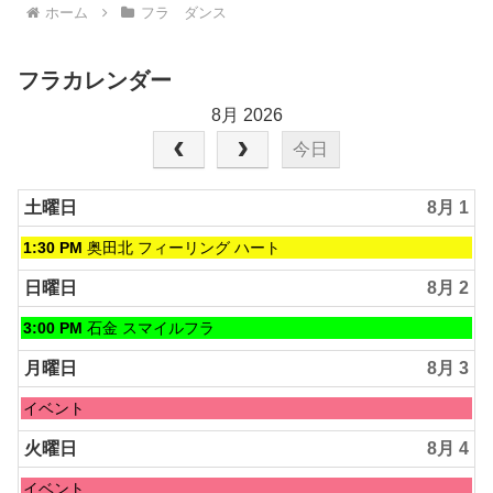
ホーム
フラ ダンス
フラカレンダー
8月 2026
今日
土曜日
8月 1
土
1:30 PM
奥田北 フィーリング ハート
曜
日,
日曜日
8月 2
8
月
日
3:00 PM
石金 スマイルフラ
1st
曜
2026
日,
月曜日
8月 3
8
月
月
イベント
2nd
曜
2026
日,
火曜日
8月 4
8
月
火
イベント