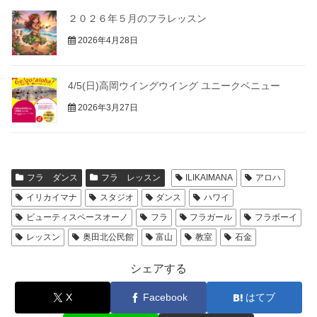
２０２６年５月のフラレッスン
2026年4月28日
4/5(日)高岡ウイングウイング ユニークベニュー
2026年3月27日
フラ ダンス
フラ レッスン
ILIKAIMANA
アロハ
イリカイマナ
スタジオ
ダンス
ハワイ
ビューティスペースオーノ
フラ
フラガール
フラボーイ
レッスン
奥田北公民館
富山
教室
石金
シェアする
X
Facebook
はてブ