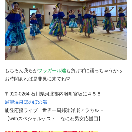
もちろん我らが
フラガール達
も負けずに踊っちゃうから
お時間あれば是非見に来てね💛
〒920-0264 石川県河北郡内灘町宮坂に４５５
展望温泉ほのぼの湯
能登応援ライブ 世界一周邦楽洋楽アラカルト
【withスペシャルゲスト なにわ男女応援団】