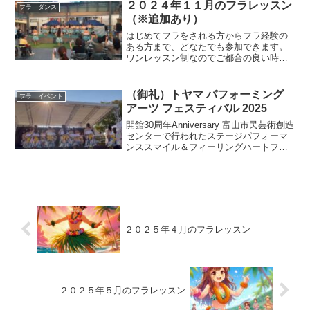
中級）があります。参加費は...
２０２４年１１月のフラレッスン
フラ ダンス
（※追加あり）
はじめてフラをされる方からフラ経験の
ある方まで、どなたでも参加できます。
ワンレッスン制なのでご都合の良い時
に、気軽に踊りにいらしてしください。
レッスン内容は、はじめてクラス（初心
者～初級）とエンジョイクラス（初級～
（御礼）トヤマ パフォーミング
フラ イベント
中級）があります。参加費は...
アーツ フェスティバル 2025
開館30周年Anniversary 富山市民芸術創造
センターで行われたステージパフォーマ
ンススマイル＆フィーリングハートフラ
みんなで踊ったよ～10/11～12に開催され
た芸創センターの文化祭 見てきました
～！今年は周年イベント盛り沢山、朝...
２０２５年４月のフラレッスン
２０２５年５月のフラレッスン