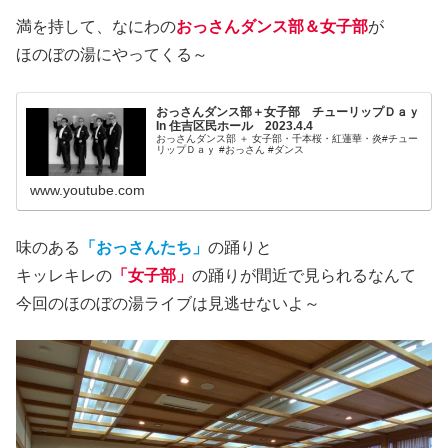
満を持して、なにわの
おっさんダンス部＆女子部
が
ほのぼの湯にやってくる～
おっさんダンス部＋女子部 チューリップＤａｙ
In 住吉区民ホール 2023.4.4
おっさんダンス部 ＋ 女子部・千本桜・紅蓮華・炎#チュー
リップＤａｙ #おっさん #ダンス
www.youtube.com
味のある
「おっさんたち」
の踊りと
キッレキレの
「女子部」
の踊りが間近で見られるなんて
今回のほのぼの湯ライブは見逃せないよ～