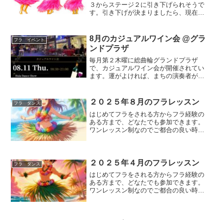
３からステージ２に引き下げられそうで
す。引き下げが決まりましたら、現在休
止している公民館での活動も再開される
予定です。今後のフラ予定にも記載しま
したが、１０月から初心者向けレッスン
8月のカジュアルワイン会 @グラ
フラ イベント
を追加します！フラを始め...
ンドプラザ
毎月第２木曜に総曲輪グランドプラザ
で、カジュアルワイン会が開催されてい
ます。運がよければ、まちの演奏者が生
のジャズを聴かせてくれることもありま
す。ワインはその季節や雰囲気に合う数
種類を、全世界からとりよせて提供して
２０２５年８月のフラレッスン
フラ ダンス
います。選りすぐられたワイ...
はじめてフラをされる方からフラ経験の
ある方まで、どなたでも参加できます。
ワンレッスン制なのでご都合の良い時
に、気軽に踊りにいらしてしください。
レッスン内容は、はじめてクラス（初心
者～初級）とエンジョイクラス（初級～
中級）があります。参加費は...
２０２５年４月のフラレッスン
フラ ダンス
はじめてフラをされる方からフラ経験の
ある方まで、どなたでも参加できます。
ワンレッスン制なのでご都合の良い時
に、気軽に踊りにいらしてしください。
レッスン内容は、はじめてクラス（初心
者～初級）とエンジョイクラス（初級～