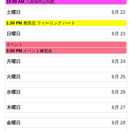
金
10:00 AM
八尾保内公民館
曜
日,
土曜日
8月 22
8
月
土
1:30 PM
奥田北 フィーリング ハート
21st
曜
2026
日,
日曜日
8月 23
8
月
日
イベント
22nd
曜
日
3:00 PM
イベント練習会
2026
日,
曜
8
日,
月曜日
8月 24
月
8
23rd
月
2026
火曜日
8月 25
23rd
2026
水曜日
8月 26
木曜日
8月 27
金曜日
8月 28