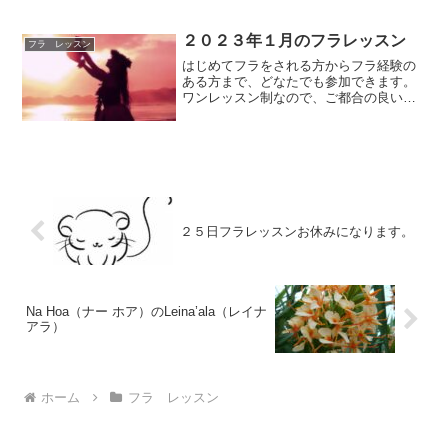
お気軽にご参加いただけます。レッスン
内容はいずれも、はじめてクラス（初心
者～初級）参加費は１レッ...
２０２３年１月のフラレッスン
フラ レッスン
はじめてフラをされる方からフラ経験の
ある方まで、どなたでも参加できます。
ワンレッスン制なので、ご都合の良い時
にお気軽にお越しください。レッスン内
容は、はじめてクラス（初心者～初級）
とエンジョイクラス（初級～中級）があ
ります。参加費は１レッス...
２５日フラレッスンお休みになります。
Na Hoa（ナー ホア）のLeina’ala（レイナ
アラ）
ホーム
フラ レッスン