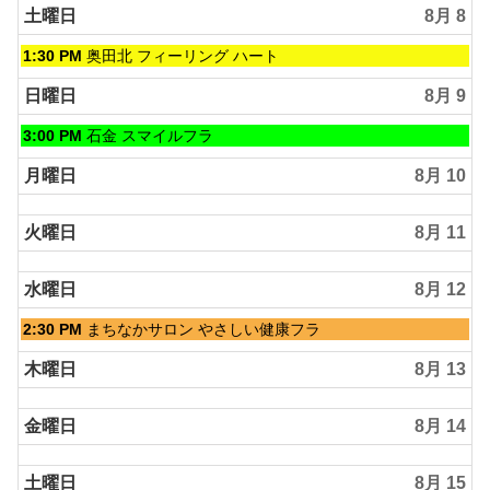
土曜日
8月 8
土
1:30 PM
奥田北 フィーリング ハート
曜
日,
日曜日
8月 9
8
月
日
3:00 PM
石金 スマイルフラ
8th
曜
2026
日,
月曜日
8月 10
8
月
火曜日
8月 11
9th
2026
水曜日
8月 12
水
2:30 PM
まちなかサロン やさしい健康フラ
曜
日,
木曜日
8月 13
8
月
金曜日
8月 14
12th
2026
土曜日
8月 15