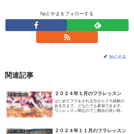
hpとやまをフォローする
hpとやま
関連記事
２０２４年１月のフラレッスン
フラ レッスン
はじめてフラをされる方からフラ経験の
ある方まで、どなたでも参加できます。
ワンレッスン制なのでご都合の良い時
に、気軽に踊りにいらしてしください。
レッスン内容は、はじめてクラス（初心
者～初級）とエンジョイクラス（初級～
中級）そしてポノポノクラス...
２０２４年１１月のフラレッスン
フラ ダンス