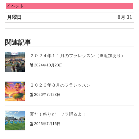
月
日
イベント
29th
曜
2026
日,
月曜日
8月 31
8
月
30th
2026
関連記事
２０２４年１１月のフラレッスン（※追加あり）
2024年10月23日
２０２６年８月のフラレッスン
2026年7月23日
夏だ！祭りだ！フラ踊るよ！
2026年7月16日