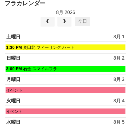
フラカレンダー
8月 2026
今日
土曜日
8月 1
土
1:30 PM
奥田北 フィーリング ハート
曜
日,
日曜日
8月 2
8
月
日
3:00 PM
石金 スマイルフラ
1st
曜
2026
日,
月曜日
8月 3
8
月
月
イベント
2nd
曜
2026
日,
火曜日
8月 4
8
月
火
イベント
3rd
曜
2026
日,
水曜日
8月 5
8