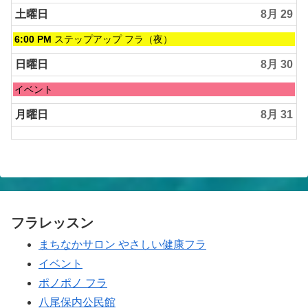
土曜日
8月 29
土
6:00 PM
ステップアップ フラ（夜）
曜
日,
日曜日
8月 30
8
月
日
イベント
29th
曜
2026
日,
月曜日
8月 31
8
月
30th
2026
フラレッスン
まちなかサロン やさしい健康フラ
イベント
ポノポノ フラ
八尾保内公民館