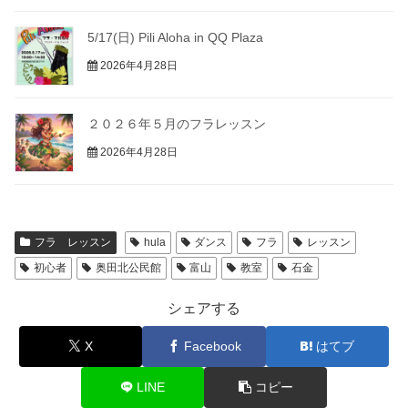
5/17(日) Pili Aloha in QQ Plaza
2026年4月28日
２０２６年５月のフラレッスン
2026年4月28日
フラ レッスン
hula
ダンス
フラ
レッスン
初心者
奥田北公民館
富山
教室
石金
シェアする
X
Facebook
はてブ
LINE
コピー