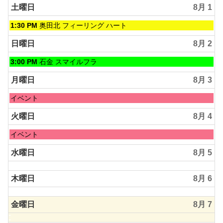
土曜日
8月 1
土
1:30 PM
奥田北 フィーリング ハート
曜
日,
日曜日
8月 2
8
月
日
3:00 PM
石金 スマイルフラ
1st
曜
2026
日,
月曜日
8月 3
8
月
月
イベント
2nd
曜
2026
日,
火曜日
8月 4
8
月
火
イベント
3rd
曜
2026
日,
水曜日
8月 5
8
月
木曜日
8月 6
4th
2026
金曜日
8月 7