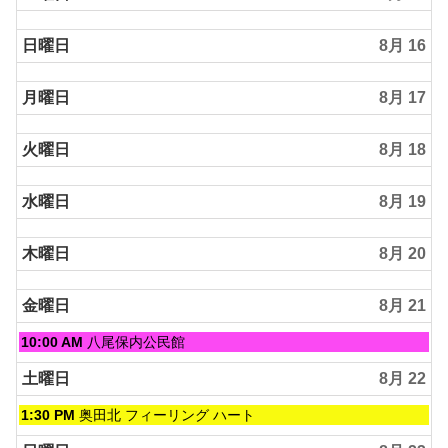
日曜日
8月 16
月曜日
8月 17
火曜日
8月 18
水曜日
8月 19
木曜日
8月 20
金曜日
8月 21
金
10:00 AM
八尾保内公民館
曜
日,
土曜日
8月 22
8
月
土
1:30 PM
奥田北 フィーリング ハート
21st
曜