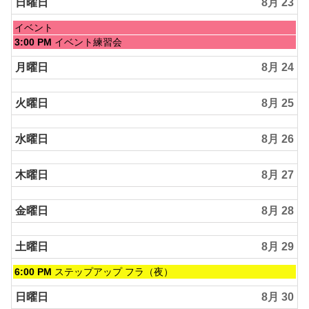
2026
日,
日曜日
8月 23
8
月
日
イベント
22nd
曜
日
3:00 PM
イベント練習会
2026
日,
曜
8
日,
月曜日
8月 24
月
8
23rd
月
2026
火曜日
8月 25
23rd
2026
水曜日
8月 26
木曜日
8月 27
金曜日
8月 28
土曜日
8月 29
土
6:00 PM
ステップアップ フラ（夜）
曜
日,
日曜日
8月 30
8