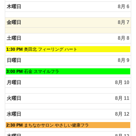
月
木曜日
8月 6
4th
2026
金曜日
8月 7
土曜日
8月 8
土
1:30 PM
奥田北 フィーリング ハート
曜
日,
日曜日
8月 9
8
月
日
3:00 PM
石金 スマイルフラ
8th
曜
2026
日,
月曜日
8月 10
8
月
火曜日
8月 11
9th
2026
水曜日
8月 12
水
2:30 PM
まちなかサロン やさしい健康フラ
曜
日,