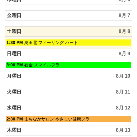
2026
金曜日
8月 7
土曜日
8月 8
土
1:30 PM
奥田北 フィーリング ハート
曜
日,
日曜日
8月 9
8
月
日
3:00 PM
石金 スマイルフラ
8th
曜
2026
日,
月曜日
8月 10
8
月
火曜日
8月 11
9th
2026
水曜日
8月 12
水
2:30 PM
まちなかサロン やさしい健康フラ
曜
日,
木曜日
8月 13
8