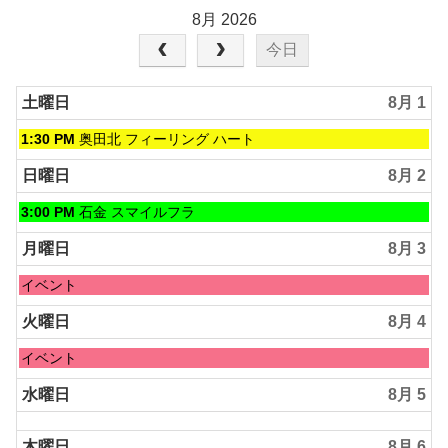
8月 2026
今日
土曜日
8月 1
土
1:30 PM
奥田北 フィーリング ハート
曜
日,
日曜日
8月 2
8
月
日
3:00 PM
石金 スマイルフラ
1st
曜
2026
日,
月曜日
8月 3
8
月
月
イベント
2nd
曜
2026
日,
火曜日
8月 4
8
月
火
イベント
3rd
曜
2026
日,
水曜日
8月 5
8
月
木曜日
8月 6
4th