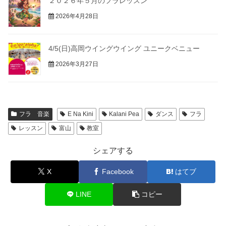
２０２６年５月のフラレッスン
2026年4月28日
4/5(日)高岡ウイングウイング ユニークベニュー
2026年3月27日
フラ 音楽
E Na Kini
Kalani Pea
ダンス
フラ
レッスン
富山
教室
シェアする
X
Facebook
はてブ
LINE
コピー