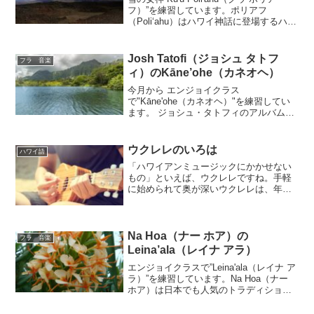
フ）”を練習しています。ポリアフ
（Poliʻahu）はハワイ神話に登場するハワ
イでもっとも美しい女神といわれていま
す。そしてハワイ島のマウナケア山に住
む雪の女神です。その山は、冬になると
Josh Tatofi（ジョシュ タトフ
フラ 音楽
山頂...
ィ）のKāne’ohe（カネオヘ）
今月から エンジョイクラス
で"Kāne'ohe（カネオヘ）"を練習してい
ます。 ジョシュ・タトフィのアルバム
「Pua Kiele」の1曲目に収録されている
のが "Kāne'ohe（カネオヘ）"。ジョシュ
が自身が生まれ育ったオアフ島カネオヘ
ウクレレのいろは
ハワイ語
を...
「ハワイアンミュージックにかかせない
もの」といえば、ウクレレですね。手軽
に始められて奥が深いウクレレは、年代
を問わずとても人気のある楽器です。そ
んなウクレレを始めてみたい方や興味の
ある方に、「ウクレレのいろは」をお伝
えする説明会を開催します...
Na Hoa（ナー ホア）の
フラ 音楽
Leina’ala（レイナ アラ）
エンジョイクラスで”Leina'ala（レイナ ア
ラ）”を練習しています。Na Hoa（ナー
ホア）は日本でも人気のトラディショナ
ル ハワイアン トリオです。ファルセット
ヴォイスが美しく、情緒豊かで懐かしい