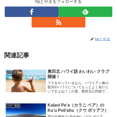
hpとやまをフォローする
hpとやま
関連記事
奥田北 ハワイ語 わいわい クラブ
ハワイ語
開催！
フラをやっているなら、ハワイアン曲の
歌詞やハワイについてもっとよく知りた
いですよね？この度、奥田北公民館で
「ハワイ語 わいわい クラブ」というサー
クルを立ち上げます！「ハワイ語につい
て、みんなで学びましょう！」という集
Kalani Pe’a（カラニ ペア）の
フラ 音楽
まりです。このサークル...
Ku’u Poli’ahu（クウ ポリアフ）
雪の女神”Ku'u Poli'ahu（クウ ポリア