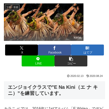
フラ 音楽
kane
X
Facebook
はてブ
LINE
コピー
2020.02.13
2020.08.24
エンジョイクラスで”E Na Kini（エ ナ キ
ニ）”を練習しています。
カラニ ペアは、2016年に1stアルバム「E Walea」でデビ