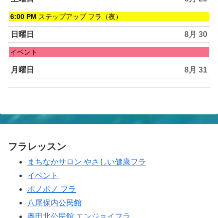
土
6:00 PM
ステップアップ フラ（夜）
曜
日,
日曜日
8月 30
8
月
日
イベント
29th
曜
2026
日,
月曜日
8月 31
8
月
30th
2026
フラレッスン
まちなかサロン やさしい健康フラ
イベント
ポノポノ フラ
八尾保内公民館
奥田北公民館 エンジョイフラ