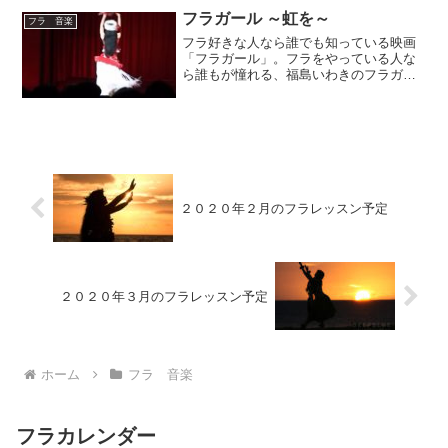
歌声が素敵なバンドです。”Lein...
フラガール ～虹を～
フラ 音楽
フラ好きな人なら誰でも知っている映画
「フラガール」。フラをやっている人な
ら誰もが憧れる、福島いわきのフラガー
ル「スパリゾートハワイアンズ ダンシン
グチーム」。スパリゾート ハワイアンズ
ダンシングチームハワイアンズのフラガ
ールショーで今でも...
２０２０年２月のフラレッスン予定
２０２０年３月のフラレッスン予定
ホーム
フラ 音楽
フラカレンダー