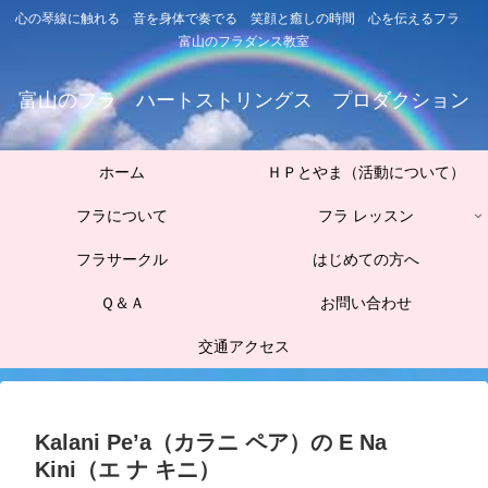
心の琴線に触れる 音を身体で奏でる 笑顔と癒しの時間 心を伝えるフラ
富山のフラダンス教室
富山のフラ ハートストリングス プロダクション
ホーム
ＨＰとやま（活動について）
フラについて
フラ レッスン
フラサークル
はじめての方へ
Ｑ＆Ａ
お問い合わせ
交通アクセス
Kalani Pe’a（カラニ ペア）の E Na
Kini（エ ナ キニ）