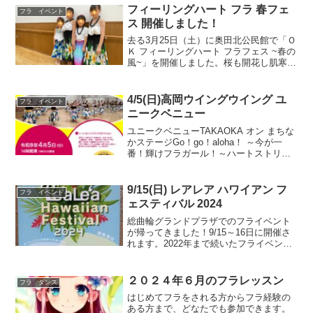
ラ】日時 6/13(土) 10：30～11：30場
フィーリングハート フラ 春フェ
フラ イベント
所 大沢...
ス 開催しました！
去る3月25日（土）に奥田北公民館で「Ｏ
Ｋ フィーリングハート フラフェス ~春の
風~」を開催しました。桜も開花し肌寒い
日でしたが、メンバーのご家族や友人・
知人の方にたくさん見に来ていただけ
て、とても盛り上がって熱気があふれて
4/5(日)高岡ウイングウイング ユ
フラ イベント
いました。この...
ニークベニュー
ユニークベニューTAKAOKA オン まちな
かステージGo！go！aloha！ ～今が一
番！輝けフラガール！～ハートストリン
グスプロダクション ダンシングチーム
によるフラショーやるよ！奥田北フィー
リングハートフラ チーム石金スマイルブ
9/15(日) レアレア ハワイアン フ
フラ イベント
ロッサ...
ェスティバル 2024
総曲輪グランドプラザでのフライベント
が帰ってきました！9/15～16日に開催さ
れます。2022年まで続いたフライベント
「Aloha Heaven！」が2024年秋「Le'a
Le'a HAWAIIAN FESTIVAL」となり復活
しました！...
２０２４年６月のフラレッスン
フラ ダンス
はじめてフラをされる方からフラ経験の
ある方まで、どなたでも参加できます。