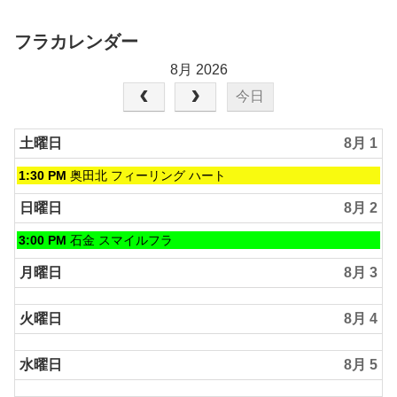
フラカレンダー
8月 2026
今日
土曜日
8月 1
土
1:30 PM
奥田北 フィーリング ハート
曜
日,
日曜日
8月 2
8
月
日
3:00 PM
石金 スマイルフラ
1st
曜
2026
日,
月曜日
8月 3
8
月
火曜日
8月 4
2nd
2026
水曜日
8月 5