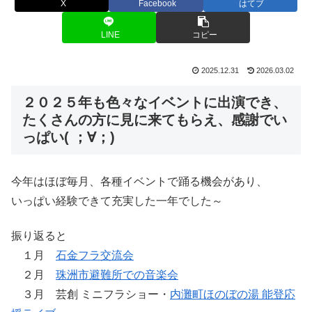
X
Facebook
はてブ
LINE
コピー
2025.12.31
2026.03.02
２０２５年も色々なイベントに出演でき、
たくさんの方に見に来てもらえ、感謝でい
っぱい( ；∀；)
今年はほぼ毎月、各種イベントで踊る機会があり、
いっぱい経験できて充実した一年でした～
振り返ると
１月
石金フラ交流会
２月
珠洲市避難所での音楽会
３月 芸創 ミニフラショー・
内灘町ほのぼの湯 能登応