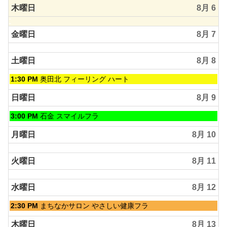
木曜日
8月 6
金曜日
8月 7
土曜日
8月 8
土
1:30 PM
奥田北 フィーリング ハート
曜
日,
日曜日
8月 9
8
月
日
3:00 PM
石金 スマイルフラ
8th
曜
2026
日,
月曜日
8月 10
8
月
火曜日
8月 11
9th
2026
水曜日
8月 12
水
2:30 PM
まちなかサロン やさしい健康フラ
曜
日,
木曜日
8月 13