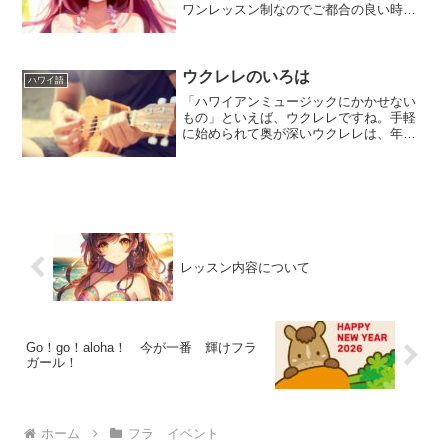
ワンレッスン制なのでご都合の良い時
に、気軽に踊りにいらしてしください。
レッスン内容は、はじめてクラス（初心
者～初級）とエンジョイクラス（初級～
中級）があります。参加費は...
ウクレレのいろは
ハワイ語
「ハワイアンミュージックにかかせない
もの」といえば、ウクレレですね。手軽
に始められて奥が深いウクレレは、年代
を問わずとても人気のある楽器です。そ
んなウクレレを始めてみたい方や興味の
ある方に、「ウクレレのいろは」をお伝
えする説明会を開催します...
レッスン内容について
Go！go！aloha！ 今が一番 輝けフラ
ガール！
ホーム
フラ イベント