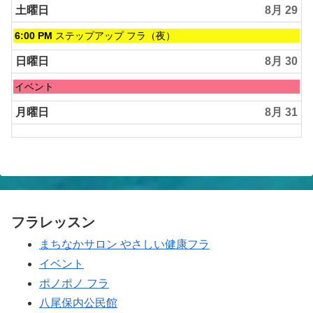
土曜日
8月 29
土
6:00 PM
ステップアップ フラ（夜）
曜
日,
日曜日
8月 30
8
月
日
イベント
29th
曜
2026
日,
月曜日
8月 31
8
月
30th
2026
フラレッスン
まちなかサロン やさしい健康フラ
イベント
ポノポノ フラ
八尾保内公民館