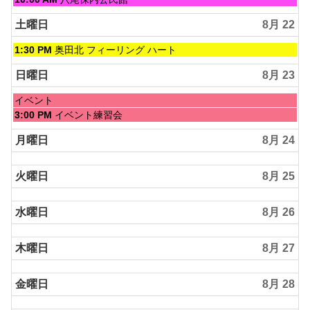
曜
日,
土曜日
8月 22
8
月
土
1:30 PM
奥田北 フィーリング ハート
21st
曜
2026
日,
日曜日
8月 23
8
月
日
イベント
22nd
曜
日
3:00 PM
イベント練習会
2026
日,
曜
8
日,
月曜日
8月 24
月
8
23rd
月
2026
火曜日
8月 25
23rd
2026
水曜日
8月 26
木曜日
8月 27
金曜日
8月 28