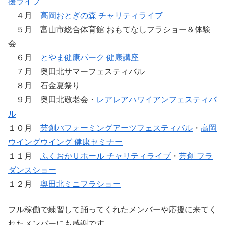
援ライブ
４月
高岡おとぎの森 チャリティライブ
５月 富山市総合体育館 おもてなしフラショー＆体験
会
６月
とやま健康パーク 健康講座
７月 奥田北サマーフェスティバル
８月 石金夏祭り
９月 奥田北敬老会・
レアレアハワイアンフェスティバ
ル
１０月
芸創パフォーミングアーツフェスティバル
・
高岡
ウイングウイング 健康セミナー
１１月
ふくおかＵホール チャリティライブ
・
芸創 フラ
ダンスショー
１２月
奥田北ミニフラショー
フル稼働で練習して踊ってくれたメンバーや応援に来てく
れたメンバーにも感謝です