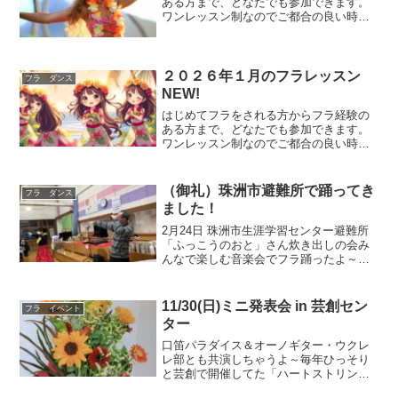
ある方まで、どなたでも参加できます。
ワンレッスン制なのでご都合の良い時
に、気軽に踊りにいらしてしください。
レッスン内容は、はじめてクラス（初心
者～初級）とエンジョイクラス（初級～
中級）があります。参加費は...
２０２６年１月のフラレッスン
フラ ダンス
NEW!
はじめてフラをされる方からフラ経験の
ある方まで、どなたでも参加できます。
ワンレッスン制なのでご都合の良い時
に、気軽にどうぞ。レッスン内容は、初
心者～初級クラス、初級～中級クラス、
ステップアップ基礎クラス、ステップア
（御礼）珠洲市避難所で踊ってき
フラ ダンス
ップ実践クラスなど。参加費...
ました！
2月24日 珠洲市生涯学習センター避難所
「ふっこうのおと」さん炊き出しの会み
んなで楽しむ音楽会でフラ踊ったよ～東
北支援に加えて能登半島支援活動もおこ
なっている東日本大震災復興支援の為に
設立された市民団体「ふっこうのおと」
11/30(日)ミニ発表会 in 芸創セン
フラ イベント
「ふっこうのおと」さ...
ター
口笛パラダイス＆オーノギター・ウクレ
レ部とも共演しちゃうよ～毎年ひっそり
と芸創で開催してた「ハートストリング
スプロダクション」ミニ発表会今回はイ