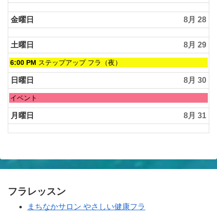
金曜日
8月 28
土曜日
8月 29
土
6:00 PM
ステップアップ フラ（夜）
曜
日,
日曜日
8月 30
8
月
日
イベント
29th
曜
2026
日,
月曜日
8月 31
8
月
30th
2026
フラレッスン
まちなかサロン やさしい健康フラ