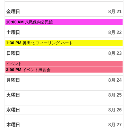
金曜日
8月 21
金
10:00 AM
八尾保内公民館
曜
日,
土曜日
8月 22
8
月
土
1:30 PM
奥田北 フィーリング ハート
21st
曜
2026
日,
日曜日
8月 23
8
月
日
イベント
22nd
曜
日
3:00 PM
イベント練習会
2026
日,
曜
8
日,
月曜日
8月 24
月
8
23rd
月
2026
火曜日
8月 25
23rd
2026
水曜日
8月 26
木曜日
8月 27