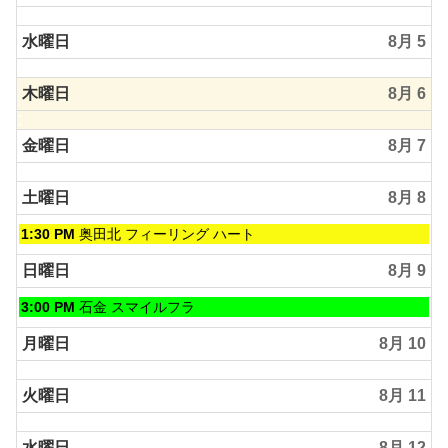
2026
水曜日
8月 5
木曜日
8月 6
金曜日
8月 7
土曜日
8月 8
土
1:30 PM
奥田北 フィーリング ハート
曜
日,
日曜日
8月 9
8
月
日
3:00 PM
石金 スマイルフラ
8th
曜
2026
日,
月曜日
8月 10
8
月
火曜日
8月 11
9th
2026
水曜日
8月 12