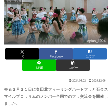
フラ ダンス
oplus_1024
X
Facebook
はてブ
LINE
コピー
2024.05.02
2024.12.06
去る３月３１日に奥田北フィーリングハートフラと石金ス
マイルブロッサムのメンバー合同でのフラ交流会を開催し
ました。