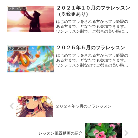
リカイマナとのコラボが続いている口笛
先生こと「野中健二さん」と「ダンシン
２０２１年１０月のフラレッスン
フラ ダンス
グチーム」の初セッション...
（※変更あり）
はじめてフラをされる方からフラ経験の
ある方まで、どなたでも参加できます。
ワンレッスン制で、ご都合の良い時に参
加できるフラ教室となっていますので、
お気軽にご参加いただけます。レッスン
内容は、はじめてクラス（初心者～初
２０２５年５月のフラレッスン
フラ ダンス
級）とエンジョイクラス（初...
はじめてフラをされる方からフラ経験の
ある方まで、どなたでも参加できます。
ワンレッスン制なのでご都合の良い時
に、気軽に踊りにいらしてしください。
レッスン内容は、はじめてクラス（初心
者～初級）とエンジョイクラス（初級～
中級）があります。参加費は...
２０２４年５月のフラレッスン
レッスン風景動画の紹介