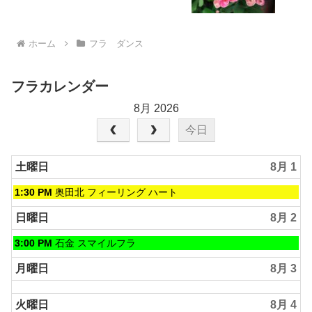
ホーム
フラ ダンス
フラカレンダー
8月 2026
今日
土曜日
8月 1
土
1:30 PM
奥田北 フィーリング ハート
曜
日,
日曜日
8月 2
8
月
日
3:00 PM
石金 スマイルフラ
1st
曜
2026
日,
月曜日
8月 3
8
月
火曜日
8月 4
2nd