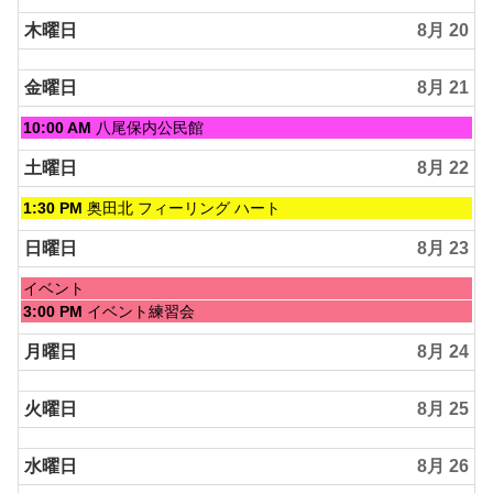
木曜日
8月 20
金曜日
8月 21
金
10:00 AM
八尾保内公民館
曜
日,
土曜日
8月 22
8
月
土
1:30 PM
奥田北 フィーリング ハート
21st
曜
2026
日,
日曜日
8月 23
8
月
日
イベント
22nd
曜
日
3:00 PM
イベント練習会
2026
日,
曜
8
日,
月曜日
8月 24
月
8
23rd
月
2026
火曜日
8月 25
23rd
2026
水曜日
8月 26