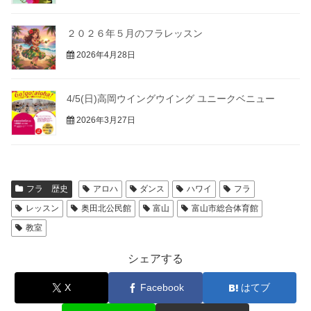
２０２６年５月のフラレッスン
2026年4月28日
4/5(日)高岡ウイングウイング ユニークベニュー
2026年3月27日
フラ 歴史
アロハ
ダンス
ハワイ
フラ
レッスン
奥田北公民館
富山
富山市総合体育館
教室
シェアする
X
Facebook
はてブ