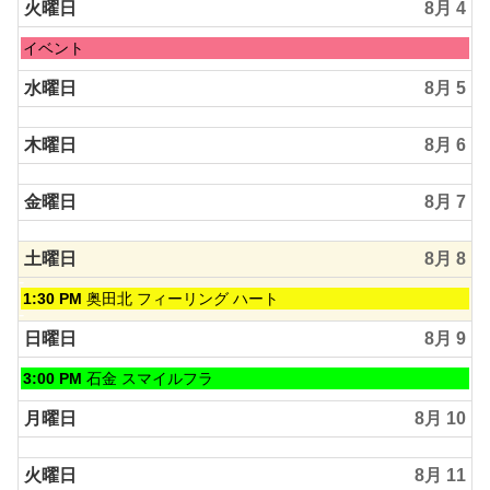
2026
日,
火曜日
8月 4
8
月
火
イベント
3rd
曜
2026
日,
水曜日
8月 5
8
月
木曜日
8月 6
4th
2026
金曜日
8月 7
土曜日
8月 8
土
1:30 PM
奥田北 フィーリング ハート
曜
日,
日曜日
8月 9
8
月
日
3:00 PM
石金 スマイルフラ
8th
曜
2026
日,
月曜日
8月 10
8
月
火曜日
8月 11
9th