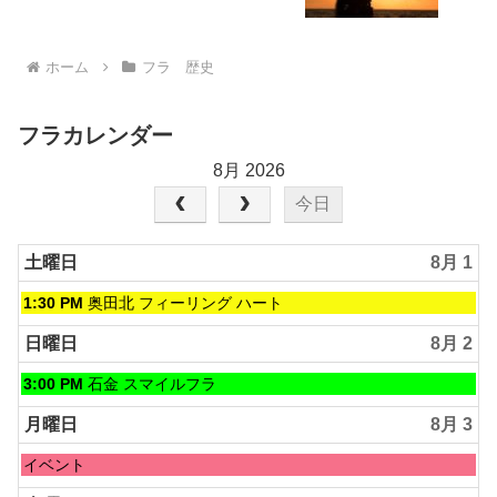
ホーム
フラ 歴史
フラカレンダー
8月 2026
今日
土曜日
8月 1
土
1:30 PM
奥田北 フィーリング ハート
曜
日,
日曜日
8月 2
8
月
日
3:00 PM
石金 スマイルフラ
1st
曜
2026
日,
月曜日
8月 3
8
月
月
イベント
2nd
曜