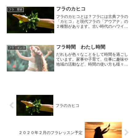
クルを立ち上げます！「ハワイ語につい
て、みんなで学びましょう！」という集
フラのカヒコ
フラ 歴史
まりです。このサークル...
フラのカヒコとは？フラには古典フラの
「カヒコ」と現代フラの「アウアナ」の
２種類があります。古い時代のハワイの
フラは、ほとんどが曲はなく、楽器の音
や人の声に合わせて踊ります。カヒコは
ハワイで昔から伝えられてきた伝統の踊
りで、神様への奉げる神聖...
フラ時間 わたし時間
フラ ダンス
だれもが色々なことをして時間を過ごし
ています。家事や子育て、仕事に趣味や
地域の活動など、時間の使い方も様々。
自分がやらなきゃイケナイこともあるけ
ど、本当にやりたいことに自分の時間を
使えていますか？日々流される日常の中
で、”ふっ”と一息ついて...
フラのカヒコ
２０２０年２月のフラレッスン予定