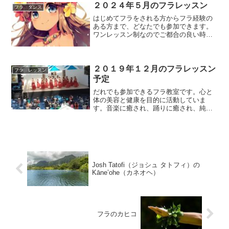
内容はいずれも、はじめてクラス（初心
２０２４年５月のフラレッスン
フラ ダンス
者～初級）参加費は１レッ...
はじめてフラをされる方からフラ経験の
ある方まで、どなたでも参加できます。
ワンレッスン制なのでご都合の良い時
に、気軽に踊りにいらしてしください。
レッスン内容は、はじめてクラス（初心
者～初級）とエンジョイクラス（初級～
中級）そしてポノポノクラス...
２０１９年１２月のフラレッスン
フラ レッスン
予定
だれでも参加できるフラ教室です。心と
体の美容と健康を目的に活動していま
す。音楽に癒され、踊りに癒され、純粋
にフラを楽しむ憩いのひとときをご提供
します。
Josh Tatofi（ジョシュ タトフィ）の
Kāne’ohe（カネオヘ）
フラのカヒコ