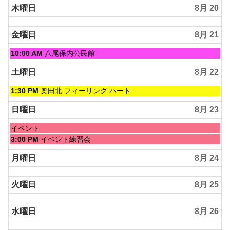
木曜日
8月 20
金曜日
8月 21
金
10:00 AM
八尾保内公民館
曜
日,
土曜日
8月 22
8
月
土
1:30 PM
奥田北 フィーリング ハート
21st
曜
2026
日,
日曜日
8月 23
8
月
日
イベント
22nd
曜
日
3:00 PM
イベント練習会
2026
日,
曜
8
日,
月曜日
8月 24
月
8
23rd
月
2026
火曜日
8月 25
23rd
2026
水曜日
8月 26