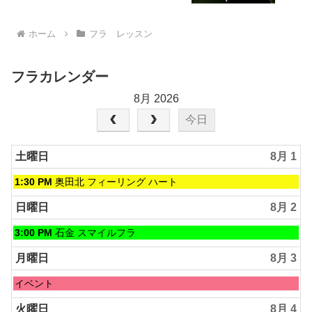
ホーム
フラ レッスン
フラカレンダー
8月 2026
今日
土曜日
8月 1
土
1:30 PM
奥田北 フィーリング ハート
曜
日,
日曜日
8月 2
8
月
日
3:00 PM
石金 スマイルフラ
1st
曜
2026
日,
月曜日
8月 3
8
月
月
イベント
2nd
曜
2026
日,
火曜日
8月 4