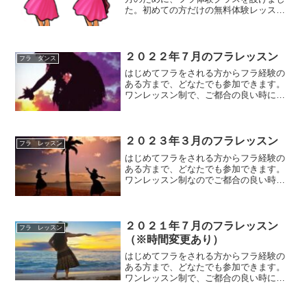
た。初めての方だけの無料体験レッスン
になります。開催予定はこちらへ。奥田
北の土曜通常レッスンの前に行います。
短時間になりますが、基本ステップ・ハ
ンドモーション・曲にあわ...
２０２２年７月のフラレッスン
フラ ダンス
はじめてフラをされる方からフラ経験の
ある方まで、どなたでも参加できます。
ワンレッスン制で、ご都合の良い時に参
加できるフラ教室となっていますので、
お気軽にご参加いただけます。レッスン
内容は、はじめてクラス（初心者～初
級）とエンジョイクラス（初...
２０２３年３月のフラレッスン
フラ レッスン
はじめてフラをされる方からフラ経験の
ある方まで、どなたでも参加できます。
ワンレッスン制なのでご都合の良い時
に、気軽に踊りにいらしてしください。
レッスン内容は、はじめてクラス（初心
者～初級）とエンジョイクラス（初級～
中級）があります。参加費は...
２０２１年７月のフラレッスン
フラ レッスン
（※時間変更あり）
はじめてフラをされる方からフラ経験の
ある方まで、どなたでも参加できます。
ワンレッスン制で、ご都合の良い時に参
加できるフラ教室となっていますので、
お気軽にご参加いただけます。レッスン