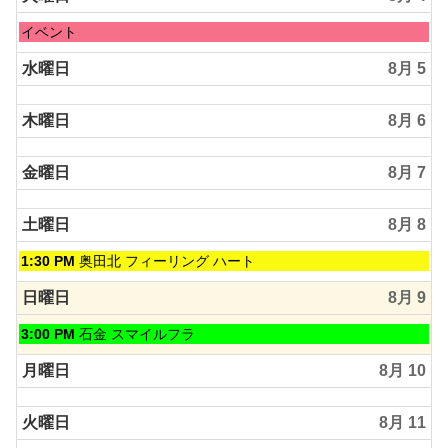
8
月
火
イベント
3rd
曜
2026
日,
水曜日
8月 5
8
月
木曜日
8月 6
4th
2026
金曜日
8月 7
土曜日
8月 8
土
1:30 PM
奥田北 フィーリング ハート
曜
日,
日曜日
8月 9
8
月
日
3:00 PM
石金 スマイルフラ
8th
曜
2026
日,
月曜日
8月 10
8
月
火曜日
8月 11
9th
2026