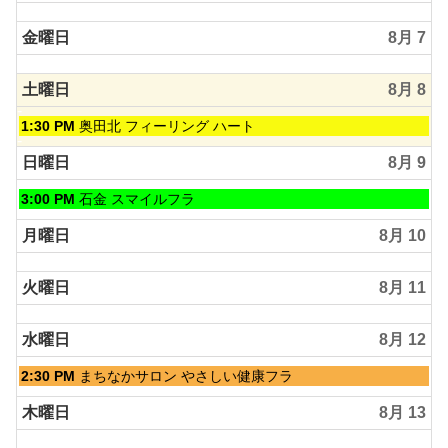
2026
金曜日
8月 7
土曜日
8月 8
土
1:30 PM
奥田北 フィーリング ハート
曜
日,
日曜日
8月 9
8
月
日
3:00 PM
石金 スマイルフラ
8th
曜
2026
日,
月曜日
8月 10
8
月
火曜日
8月 11
9th
2026
水曜日
8月 12
水
2:30 PM
まちなかサロン やさしい健康フラ
曜
日,
木曜日
8月 13
8
月