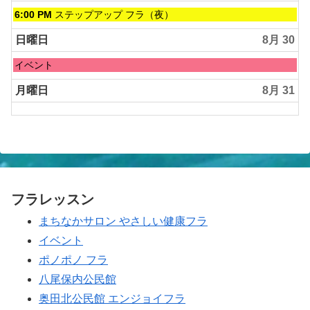
土
6:00 PM
ステップアップ フラ（夜）
曜
日,
日曜日
8月 30
8
月
日
イベント
29th
曜
2026
日,
月曜日
8月 31
8
月
30th
2026
フラレッスン
まちなかサロン やさしい健康フラ
イベント
ポノポノ フラ
八尾保内公民館
奥田北公民館 エンジョイフラ