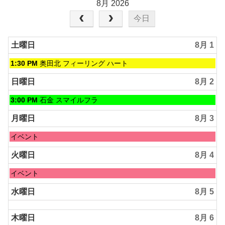
8月 2026
今日
土曜日
8月 1
土
1:30 PM
奥田北 フィーリング ハート
曜
日,
日曜日
8月 2
8
月
日
3:00 PM
石金 スマイルフラ
1st
曜
2026
日,
月曜日
8月 3
8
月
月
イベント
2nd
曜
2026
日,
火曜日
8月 4
8
月
火
イベント
3rd
曜
2026
日,
水曜日
8月 5
8
月
木曜日
8月 6
4th