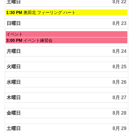
日,
土曜日
8月 22
8
月
土
1:30 PM
奥田北 フィーリング ハート
21st
曜
2026
日,
日曜日
8月 23
8
月
日
イベント
22nd
曜
日
3:00 PM
イベント練習会
2026
日,
曜
8
日,
月曜日
8月 24
月
8
23rd
月
2026
火曜日
8月 25
23rd
2026
水曜日
8月 26
木曜日
8月 27
金曜日
8月 28
土曜日
8月 29