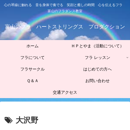
心の琴線に触れる 音を身体で奏でる 笑顔と癒しの時間 心を伝えるフラ
富山のフラダンス教室
富山のフラ ハートストリングス プロダクション
ホーム
ＨＰとやま（活動について）
フラについて
フラ レッスン
フラサークル
はじめての方へ
Ｑ＆Ａ
お問い合わせ
交通アクセス
大沢野