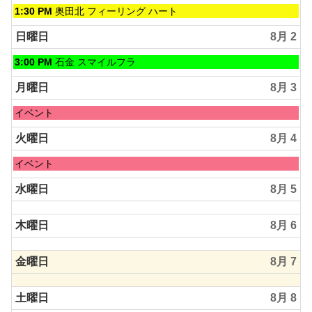
土
1:30 PM
奥田北 フィーリング ハート
曜
日,
日曜日
8月 2
8
月
日
3:00 PM
石金 スマイルフラ
1st
曜
2026
日,
月曜日
8月 3
8
月
月
イベント
2nd
曜
2026
日,
火曜日
8月 4
8
月
火
イベント
3rd
曜
2026
日,
水曜日
8月 5
8
月
木曜日
8月 6
4th
2026
金曜日
8月 7
土曜日
8月 8