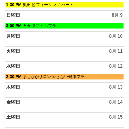
土
1:30 PM
奥田北 フィーリング ハート
曜
日,
日曜日
8月 9
8
月
日
3:00 PM
石金 スマイルフラ
8th
曜
2026
日,
月曜日
8月 10
8
月
火曜日
8月 11
9th
2026
水曜日
8月 12
水
2:30 PM
まちなかサロン やさしい健康フラ
曜
日,
木曜日
8月 13
8
月
金曜日
8月 14
12th
2026
土曜日
8月 15