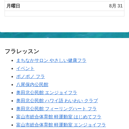
29th
曜
2026
日,
月曜日
8月 31
8
月
30th
2026
フラレッスン
まちなかサロン やさしい健康フラ
イベント
ポノポノ フラ
八尾保内公民館
奥田北公民館 エンジョイフラ
奥田北公民館 ハワイ語 わいわい クラブ
奥田北公民館 フィーリングハート フラ
富山市総合体育館 軽運動室 はじめてフラ
富山市総合体育館 軽運動室 エンジョイフラ