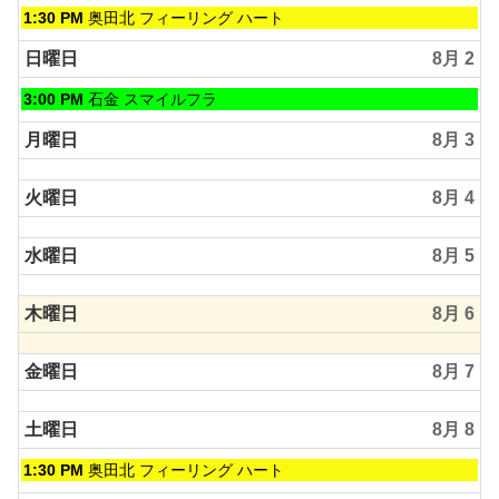
土
1:30 PM
奥田北 フィーリング ハート
曜
日,
日曜日
8月 2
8
月
日
3:00 PM
石金 スマイルフラ
1st
曜
2026
日,
月曜日
8月 3
8
月
火曜日
8月 4
2nd
2026
水曜日
8月 5
木曜日
8月 6
金曜日
8月 7
土曜日
8月 8
土
1:30 PM
奥田北 フィーリング ハート
曜