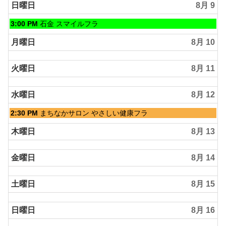
日,
日曜日
8月 9
8
月
日
3:00 PM
石金 スマイルフラ
8th
曜
2026
日,
月曜日
8月 10
8
月
火曜日
8月 11
9th
2026
水曜日
8月 12
水
2:30 PM
まちなかサロン やさしい健康フラ
曜
日,
木曜日
8月 13
8
月
金曜日
8月 14
12th
2026
土曜日
8月 15
日曜日
8月 16