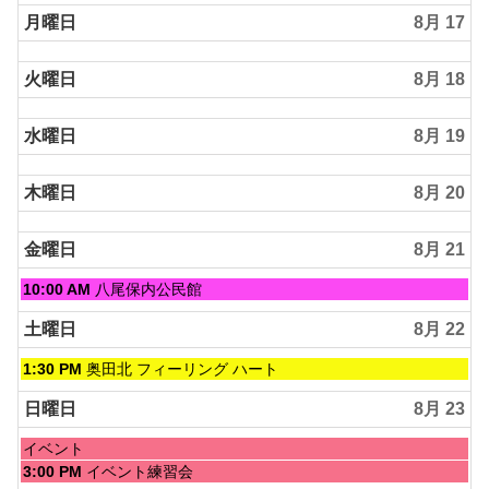
月曜日
8月 17
火曜日
8月 18
水曜日
8月 19
木曜日
8月 20
金曜日
8月 21
金
10:00 AM
八尾保内公民館
曜
日,
土曜日
8月 22
8
月
土
1:30 PM
奥田北 フィーリング ハート
21st
曜
2026
日,
日曜日
8月 23
8
月
日
イベント
22nd
曜
日
3:00 PM
イベント練習会
2026
日,