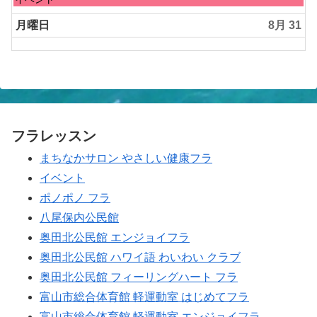
29th
曜
2026
日,
月曜日
8月 31
8
月
30th
2026
フラレッスン
まちなかサロン やさしい健康フラ
イベント
ポノポノ フラ
八尾保内公民館
奥田北公民館 エンジョイフラ
奥田北公民館 ハワイ語 わいわい クラブ
奥田北公民館 フィーリングハート フラ
富山市総合体育館 軽運動室 はじめてフラ
富山市総合体育館 軽運動室 エンジョイフラ