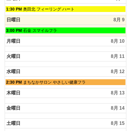
土
1:30 PM
奥田北 フィーリング ハート
曜
日,
日曜日
8月 9
8
月
日
3:00 PM
石金 スマイルフラ
8th
曜
2026
日,
月曜日
8月 10
8
月
火曜日
8月 11
9th
2026
水曜日
8月 12
水
2:30 PM
まちなかサロン やさしい健康フラ
曜
日,
木曜日
8月 13
8
月
金曜日
8月 14
12th
2026
土曜日
8月 15