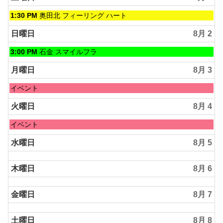
土
1:30 PM
奥田北 フィーリング ハート
曜
日,
日曜日
8月 2
8
月
日
3:00 PM
石金 スマイルフラ
1st
曜
2026
日,
月曜日
8月 3
8
月
月
イベント
2nd
曜
2026
日,
火曜日
8月 4
8
月
火
イベント
3rd
曜
2026
日,
水曜日
8月 5
8
月
木曜日
8月 6
4th
2026
金曜日
8月 7
土曜日
8月 8