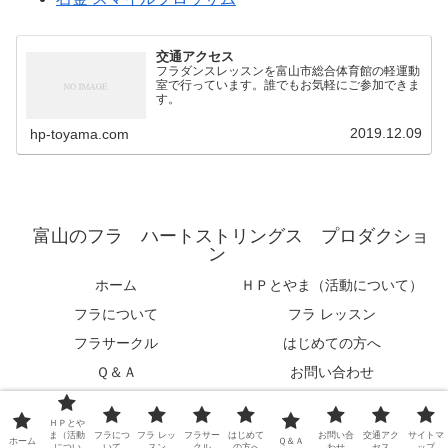
交通アクセス
フラダンスレッスンを富山市総合体育館の軽運動
室で行っています。誰でもお気軽にご参加できま
す。
2019.12.09
hp-toyama.com
富山のフラ ハートストリングス プロダクショ
ン
ホーム
ＨＰとやま（活動について）
フラについて
フラ レッスン
フラサークル
はじめての方へ
Ｑ＆Ａ
お問い合わせ
交通アクセス
サイトマップ
ＨＰとや
© 2019 富山のフラ ハートストリングス プロダクション.
ま（活動
フラにつ
フラ レッ
フラサー
はじめて
お問い合
交通アク
サイトマ
ホーム
Ｑ＆Ａ
につい
いて
スン
クル
の方へ
わせ
セス
ップ