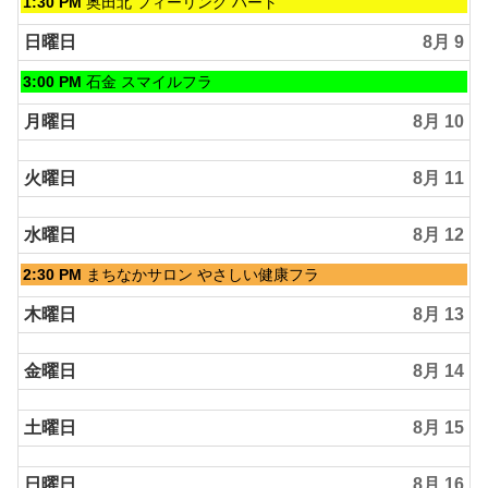
土
1:30 PM
奥田北 フィーリング ハート
曜
日,
日曜日
8月 9
8
月
日
3:00 PM
石金 スマイルフラ
8th
曜
2026
日,
月曜日
8月 10
8
月
火曜日
8月 11
9th
2026
水曜日
8月 12
水
2:30 PM
まちなかサロン やさしい健康フラ
曜
日,
木曜日
8月 13
8
月
金曜日
8月 14
12th
2026
土曜日
8月 15
日曜日
8月 16