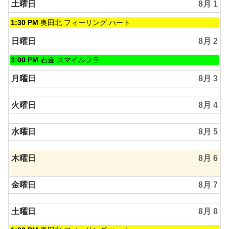
土曜日
8月 1
土
1:30 PM
奥田北 フィーリング ハート
曜
日,
日曜日
8月 2
8
月
日
3:00 PM
石金 スマイルフラ
1st
曜
2026
日,
月曜日
8月 3
8
月
火曜日
8月 4
2nd
2026
水曜日
8月 5
木曜日
8月 6
金曜日
8月 7
土曜日
8月 8