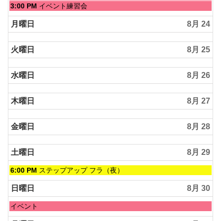
22nd
曜
日
3:00 PM
イベント練習会
2026
日,
曜
8
日,
月曜日
8月 24
月
8
23rd
月
2026
火曜日
8月 25
23rd
2026
水曜日
8月 26
木曜日
8月 27
金曜日
8月 28
土曜日
8月 29
土
6:00 PM
ステップアップ フラ（夜）
曜
日,
日曜日
8月 30
8
月
日
イベント
29th
曜