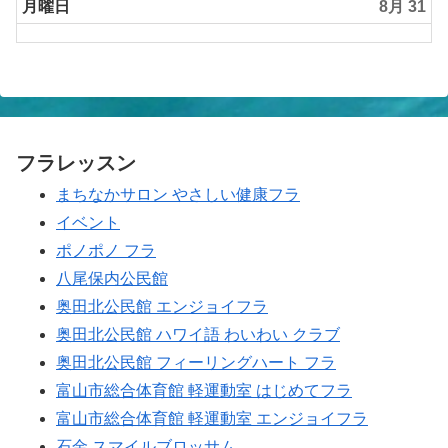
2026
日,
月曜日
8月 31
8
月
30th
2026
フラレッスン
まちなかサロン やさしい健康フラ
イベント
ポノポノ フラ
八尾保内公民館
奥田北公民館 エンジョイフラ
奥田北公民館 ハワイ語 わいわい クラブ
奥田北公民館 フィーリングハート フラ
富山市総合体育館 軽運動室 はじめてフラ
富山市総合体育館 軽運動室 エンジョイフラ
石金 スマイルブロッサム