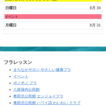
曜
日,
日曜日
8月 30
8
月
日
イベント
29th
曜
2026
日,
月曜日
8月 31
8
月
30th
2026
フラレッスン
まちなかサロン やさしい健康フラ
イベント
ポノポノ フラ
八尾保内公民館
奥田北公民館 エンジョイフラ
奥田北公民館 ハワイ語 わいわい クラブ