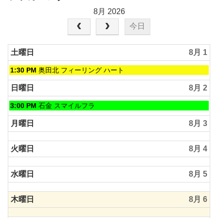
8月 2026
今日
土曜日
8月 1
土
1:30 PM
奥田北 フィーリング ハート
曜
日,
日曜日
8月 2
8
月
日
3:00 PM
石金 スマイルフラ
1st
曜
2026
日,
月曜日
8月 3
8
月
火曜日
8月 4
2nd
2026
水曜日
8月 5
木曜日
8月 6