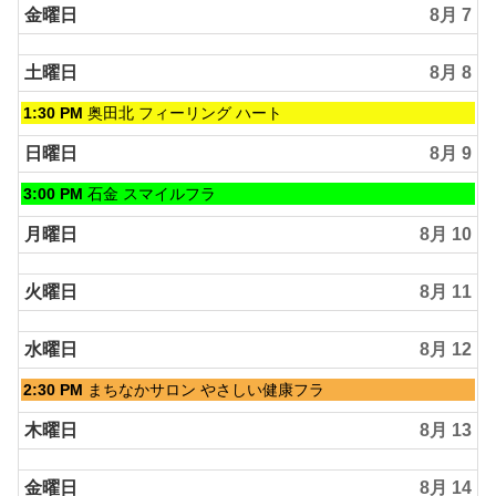
金曜日
8月 7
土曜日
8月 8
土
1:30 PM
奥田北 フィーリング ハート
曜
日,
日曜日
8月 9
8
月
日
3:00 PM
石金 スマイルフラ
8th
曜
2026
日,
月曜日
8月 10
8
月
火曜日
8月 11
9th
2026
水曜日
8月 12
水
2:30 PM
まちなかサロン やさしい健康フラ
曜
日,
木曜日
8月 13
8
月
金曜日
8月 14
12th