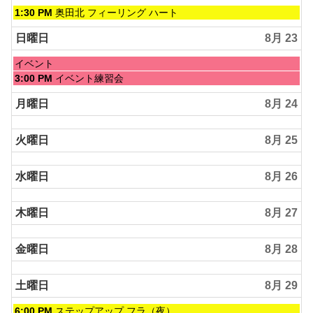
月
土
1:30 PM
奥田北 フィーリング ハート
21st
曜
2026
日,
日曜日
8月 23
8
月
日
イベント
22nd
曜
日
3:00 PM
イベント練習会
2026
日,
曜
8
日,
月曜日
8月 24
月
8
23rd
月
2026
火曜日
8月 25
23rd
2026
水曜日
8月 26
木曜日
8月 27
金曜日
8月 28
土曜日
8月 29
土
6:00 PM
ステップアップ フラ（夜）