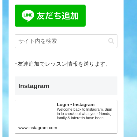
↑友達追加でレッスン情報を送ります。
Instagram
Login • Instagram
Welcome back to Instagram. Sign
in to check out what your friends,
family & interests have been
capturing & sharing arou...
www.instagram.com