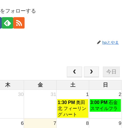
まをフォローする
hpとやま
今日
木
金
土
日
30
31
1
2
土
日
1:30 PM
奥田
3:00 PM
石金
曜
曜
北 フィーリン
スマイルフラ
日,
日,
グ ハート
8
8
6
7
8
9
月
月