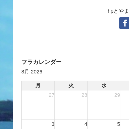
hpとや
フラカレンダー
8月 2026
月
火
水
27
28
29
3
4
5