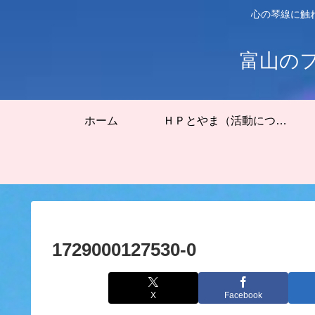
心の琴線に触
富山の
ホーム
ＨＰとやま（活動について）
1729000127530-0
X
Facebook