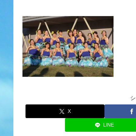
シ
X
LINE