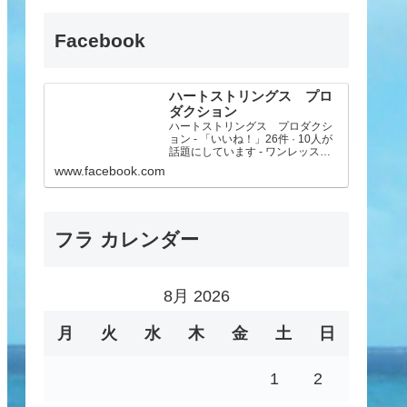
Facebook
ハートストリングス プロ
ダクション
ハートストリングス プロダクシ
ョン - 「いいね！」26件 · 10人が
話題にしています - ワンレッスン
制の富山のフラ教室です。気軽に
www.facebook.com
楽しく美しいフラを長く続けるこ
とを目標にしています。心と体の
美容と健康にも効果があるフラ。
フラ好きなメン...
フラ カレンダー
8月 2026
月
火
水
木
金
土
日
1
2