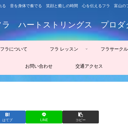
れる 音を身体で奏でる 笑顔と癒しの時間 心を伝えるフラ 富山の
フラ ハートストリングス プロダ
フラについて
フラ レッスン
フラサークル
お問い合わせ
交通アクセス
はてブ
LINE
コピー