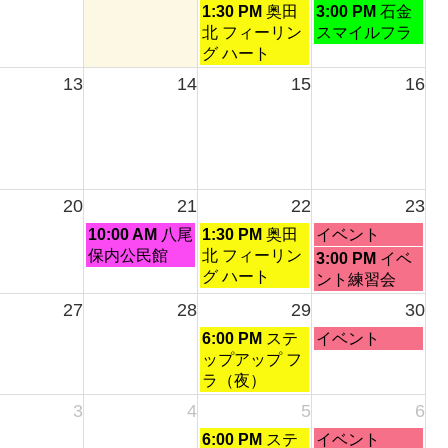
土
日
1:30 PM
奥田
3:00 PM
石金
1st
2nd
曜
曜
北 フィーリン
スマイルフラ
2026
2026
日,
日,
グ ハート
8
8
13
14
15
16
月
月
8th
9th
2026
2026
20
21
22
23
金
土
日
10:00 AM
八尾
1:30 PM
奥田
イベント
曜
曜
曜
保内公民館
北 フィーリン
日
3:00 PM
イベ
日,
日,
日,
グ ハート
曜
ント練習会
8
8
8
日,
27
28
29
30
月
月
月
8
土
日
21st
22nd
6:00 PM
ステ
23rd
イベント
月
曜
曜
2026
2026
ップアップ フ
2026
23rd
日,
日,
ラ（夜）
2026
8
8
3
4
5
6
月
月
土
日
6:00 PM
ステ
イベント
29th
30th