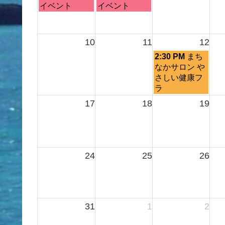
月
火
イベント
イベント
曜
曜
日,
日,
8
8
10
11
12
月
月
水
2:30 PM
まち
3rd
4th
曜
なかサロン や
2026
2026
日,
さしい健康フ
8
ラ
月
17
18
19
12th
2026
24
25
26
31
1
2