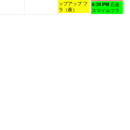
曜
曜
ップアップ フ
日
2026
2026
4:30 PM
石金
日,
日,
ラ（夜）
曜
スマイルフラ
9
9
日,
月
月
9
5th
6th
月
2026
2026
6th
2026