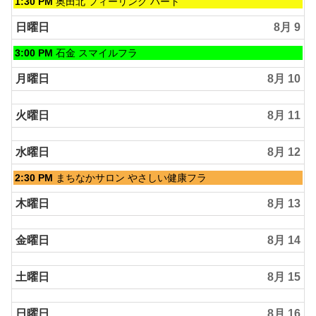
土
1:30 PM
奥田北 フィーリング ハート
曜
日,
日曜日
8月 9
8
月
日
3:00 PM
石金 スマイルフラ
8th
曜
2026
日,
月曜日
8月 10
8
月
火曜日
8月 11
9th
2026
水曜日
8月 12
水
2:30 PM
まちなかサロン やさしい健康フラ
曜
日,
木曜日
8月 13
8
月
金曜日
8月 14
12th
2026
土曜日
8月 15
日曜日
8月 16