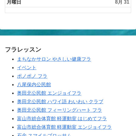
2026
日,
月曜日
8月 31
8
月
30th
2026
フラレッスン
まちなかサロン やさしい健康フラ
イベント
ポノポノ フラ
八尾保内公民館
奥田北公民館 エンジョイフラ
奥田北公民館 ハワイ語 わいわい クラブ
奥田北公民館 フィーリングハート フラ
富山市総合体育館 軽運動室 はじめてフラ
富山市総合体育館 軽運動室 エンジョイフラ
石金 スマイルブロッサム