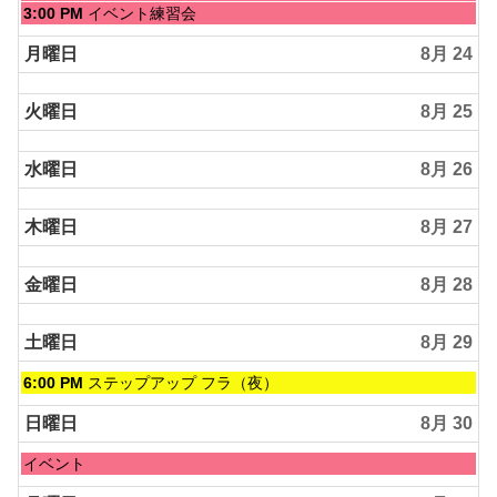
22nd
曜
日
3:00 PM
イベント練習会
2026
日,
曜
8
日,
月曜日
8月 24
月
8
23rd
月
2026
火曜日
8月 25
23rd
2026
水曜日
8月 26
木曜日
8月 27
金曜日
8月 28
土曜日
8月 29
土
6:00 PM
ステップアップ フラ（夜）
曜
日,
日曜日
8月 30
8
月
日
イベント
29th
曜