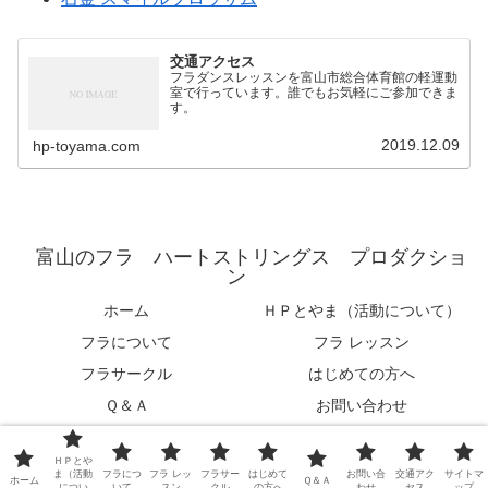
交通アクセス
フラダンスレッスンを富山市総合体育館の軽運動
室で行っています。誰でもお気軽にご参加できま
す。
2019.12.09
hp-toyama.com
富山のフラ ハートストリングス プロダクショ
ン
ホーム
ＨＰとやま（活動について）
フラについて
フラ レッスン
フラサークル
はじめての方へ
Ｑ＆Ａ
お問い合わせ
交通アクセス
サイトマップ
ＨＰとや
© 2019 富山のフラ ハートストリングス プロダクション.
ま（活動
フラにつ
フラ レッ
フラサー
はじめて
お問い合
交通アク
サイトマ
ホーム
Ｑ＆Ａ
につい
いて
スン
クル
の方へ
わせ
セス
ップ