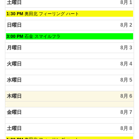
土曜日
8月 1
土
1:30 PM
奥田北 フィーリング ハート
曜
日,
日曜日
8月 2
8
月
日
3:00 PM
石金 スマイルフラ
1st
曜
2026
日,
月曜日
8月 3
8
月
火曜日
8月 4
2nd
2026
水曜日
8月 5
木曜日
8月 6
金曜日
8月 7
土曜日
8月 8