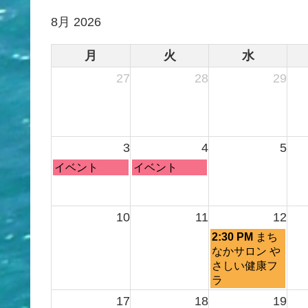
8月 2026
月
火
水
27
28
29
3
4
5
月
火
イベント
イベント
曜
曜
日,
日,
8
8
10
11
12
月
月
水
2:30 PM
まち
3rd
4th
曜
なかサロン や
2026
2026
日,
さしい健康フ
8
ラ
月
17
18
19
12th