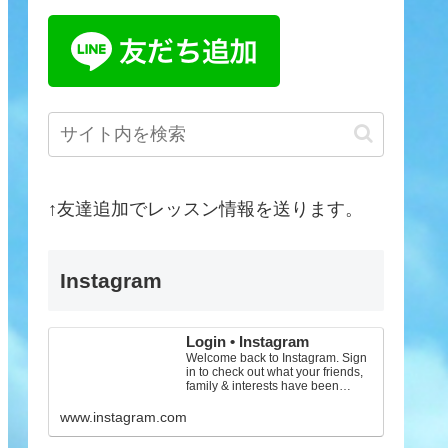
↑友達追加でレッスン情報を送ります。
Instagram
Login • Instagram
Welcome back to Instagram. Sign
in to check out what your friends,
family & interests have been
capturing & sharing arou...
www.instagram.com