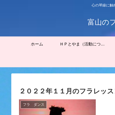
心の琴線に触
富山の
ホーム
ＨＰとやま（活動について）
２０２２年１１月のフラレッス
フラ ダンス