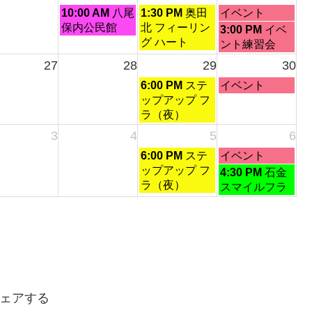
金
土
日
10:00 AM
八尾
1:30 PM
奥田
イベント
曜
曜
曜
保内公民館
北 フィーリン
日
3:00 PM
イベ
日,
日,
日,
グ ハート
曜
ント練習会
8
8
8
日,
27
28
29
30
月
月
月
8
土
日
21st
22nd
6:00 PM
ステ
23rd
イベント
月
曜
曜
2026
2026
ップアップ フ
2026
23rd
日,
日,
ラ（夜）
2026
8
8
3
4
5
6
月
月
土
日
6:00 PM
ステ
イベント
29th
30th
曜
曜
ップアップ フ
日
2026
2026
4:30 PM
石金
日,
日,
ラ（夜）
曜
スマイルフラ
9
9
日,
月
月
9
5th
6th
月
2026
2026
6th
2026
ェアする