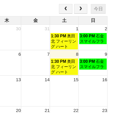
今日
木
金
土
日
30
31
1
2
土
日
1:30 PM
奥田
3:00 PM
石金
曜
曜
北 フィーリン
スマイルフラ
日,
日,
グ ハート
8
8
6
7
8
9
月
月
土
日
1:30 PM
奥田
3:00 PM
石金
1st
2nd
曜
曜
北 フィーリン
スマイルフラ
2026
2026
日,
日,
グ ハート
8
8
13
14
15
16
月
月
8th
9th
2026
2026
20
21
22
23