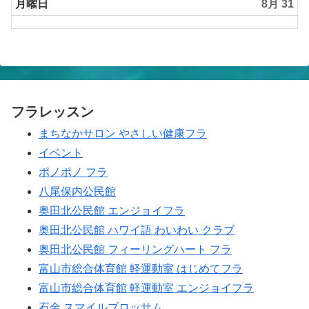
2026
日,
月曜日
8月 31
8
月
30th
2026
フラレッスン
まちなかサロン やさしい健康フラ
イベント
ポノポノ フラ
八尾保内公民館
奥田北公民館 エンジョイフラ
奥田北公民館 ハワイ語 わいわい クラブ
奥田北公民館 フィーリングハート フラ
富山市総合体育館 軽運動室 はじめてフラ
富山市総合体育館 軽運動室 エンジョイフラ
石金 スマイルブロッサム