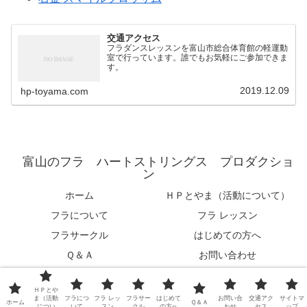
交通アクセス
フラダンスレッスンを富山市総合体育館の軽運動
室で行っています。誰でもお気軽にご参加できま
す。
2019.12.09
hp-toyama.com
富山のフラ ハートストリングス プロダクショ
ン
ホーム
ＨＰとやま（活動について）
フラについて
フラ レッスン
フラサークル
はじめての方へ
Ｑ＆Ａ
お問い合わせ
交通アクセス
サイトマップ
ＨＰとや
© 2019 富山のフラ ハートストリングス プロダクション.
ま（活動
フラにつ
フラ レッ
フラサー
はじめて
お問い合
交通アク
サイトマ
ホーム
Ｑ＆Ａ
につい
いて
スン
クル
の方へ
わせ
セス
ップ