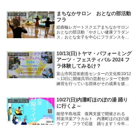
出演時間が13時～とお客さんが多い時間
を割り当ててもらえたお陰で、たくさん
の方に見ていただくことがきました...
まちなかサロン おとなの部活動
フラ ダンス
フラ
総曲輪レガートスクエアまちなかサロン
おとなの部活動「やさしい健康フラダン
ス」おとな女子を中心にフラダンスをま
ちなかサロンで行っています。サロンは
総曲輪レガートスクエアにある富山市ま
ちなか総合ケアセンターにあります。年
10/13(日)トヤマ・パフォーミング
フラ イベント
齢・性別・経験 問わず、...
アーツ・フェスティバル 2024 フ
ラ体験してみるけ？
富山市民芸術創造センターの文化祭10/12
～13日に開催呉羽の芸創センターで創作
練習を行っている団体がその成果を披露
する年に１度の祭典「トヤマ・パフォー
ミングアーツ・フェスティバル 2024」が
開催されます。屋内外のステージで多彩
10/27(日)内灘町ほのぼの湯 踊り
フラ イベント
なパフォー...
に行くよ～
能登半島地震 復興支援で開催される
邦楽洋楽アラカルト 内灘町ほのぼの湯
ライブ フラで応援 踊ります！今年元
日の能登半島地震でいまだ震災の影響が
色濃く残っている内灘町被災された方の
みならず、たくさんの方に楽しんでもら