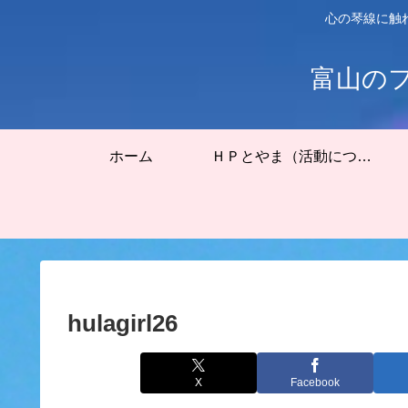
心の琴線に触
富山の
ホーム
ＨＰとやま（活動について）
hulagirl26
X
Facebook