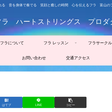
れる 音を身体で奏でる 笑顔と癒しの時間 心を伝えるフラ 富山の
フラ ハートストリングス プロダ
フラについて
フラ レッスン
フラサークル
お問い合わせ
交通アクセス
はてブ
LINE
コピー