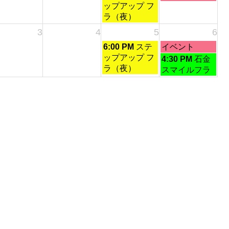
曜
曜
2026
2026
ップアップ フ
2026
23rd
日,
日,
ラ（夜）
2026
8
8
3
4
5
6
月
月
土
日
6:00 PM
ステ
イベント
29th
30th
曜
曜
ップアップ フ
日
2026
2026
4:30 PM
石金
日,
日,
ラ（夜）
曜
スマイルフラ
9
9
日,
月
月
9
5th
6th
月
2026
2026
6th
2026