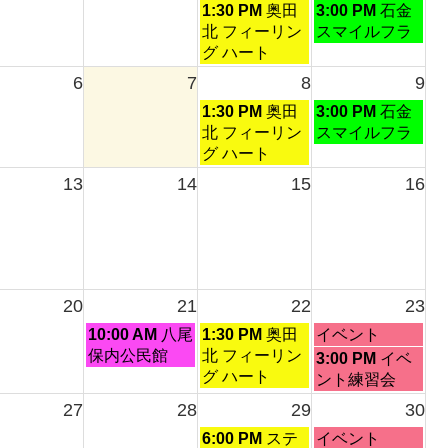
土
日
1:30 PM
奥田
3:00 PM
石金
曜
曜
北 フィーリン
スマイルフラ
日,
日,
グ ハート
8
8
6
7
8
9
月
月
土
日
1:30 PM
奥田
3:00 PM
石金
1st
2nd
曜
曜
北 フィーリン
スマイルフラ
2026
2026
日,
日,
グ ハート
8
8
13
14
15
16
月
月
8th
9th
2026
2026
20
21
22
23
金
土
日
10:00 AM
八尾
1:30 PM
奥田
イベント
曜
曜
曜
保内公民館
北 フィーリン
日
3:00 PM
イベ
日,
日,
日,
グ ハート
曜
ント練習会
8
8
8
日,
27
28
29
30
月
月
月
8
土
日
21st
22nd
6:00 PM
ステ
23rd
イベント
月