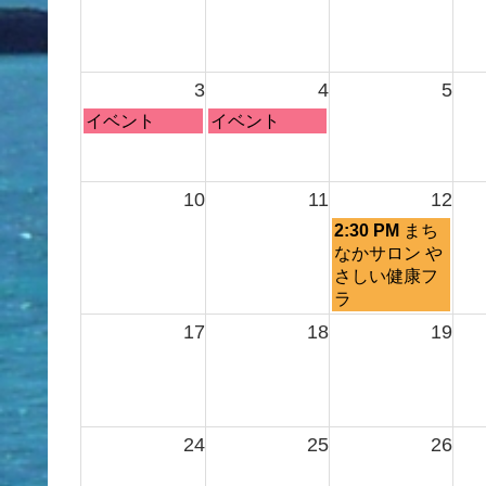
3
4
5
月
火
イベント
イベント
曜
曜
日,
日,
8
8
10
11
12
月
月
水
2:30 PM
まち
3rd
4th
曜
なかサロン や
2026
2026
日,
さしい健康フ
8
ラ
月
17
18
19
12th
2026
24
25
26