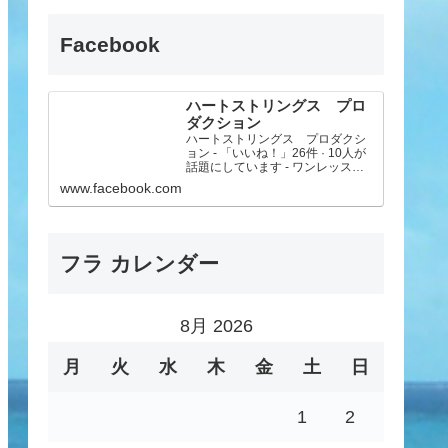
Facebook
ハートストリングス プロ
ダクション
ハートストリングス プロダクシ
ョン - 「いいね！」26件 · 10人が
話題にしています - ワンレッスン
制の富山のフラ教室です。気軽に
www.facebook.com
楽しく美しいフラを長く続けるこ
とを目標にしています。心と体の
美容と健康にも効果があるフラ。
フラ好きなメン...
フラ カレンダー
8月 2026
月
火
水
木
金
土
日
1
2