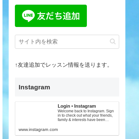
↑友達追加でレッスン情報を送ります。
Instagram
Login • Instagram
Welcome back to Instagram. Sign
in to check out what your friends,
family & interests have been
capturing & sharing arou...
www.instagram.com