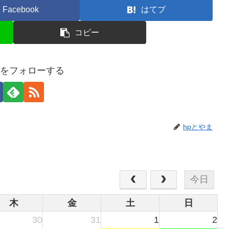
Facebook
はてブ
コピー
まをフォローする
hpとやま
今日
木
金
土
日
30
31
1
2