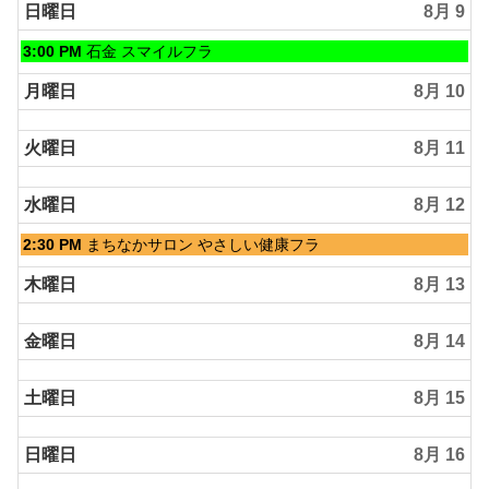
日,
日曜日
8月 9
8
月
日
3:00 PM
石金 スマイルフラ
8th
曜
2026
日,
月曜日
8月 10
8
月
火曜日
8月 11
9th
2026
水曜日
8月 12
水
2:30 PM
まちなかサロン やさしい健康フラ
曜
日,
木曜日
8月 13
8
月
金曜日
8月 14
12th
2026
土曜日
8月 15
日曜日
8月 16