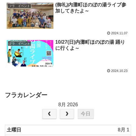
(御礼)内灘町ほのぼの湯ライブ参
フラ イベント
加してきたよ～
2024.11.07
10/27(日)内灘町ほのぼの湯 踊り
フラ イベント
に行くよ～
2024.10.23
フラカレンダー
8月 2026
今日
土曜日
8月 1