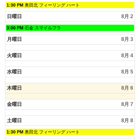
土
1:30 PM
奥田北 フィーリング ハート
曜
日,
日曜日
8月 2
8
月
日
3:00 PM
石金 スマイルフラ
1st
曜
2026
日,
月曜日
8月 3
8
月
火曜日
8月 4
2nd
2026
水曜日
8月 5
木曜日
8月 6
金曜日
8月 7
土曜日
8月 8
土
1:30 PM
奥田北 フィーリング ハート
曜