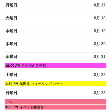
月曜日
8月 17
火曜日
8月 18
水曜日
8月 19
木曜日
8月 20
金曜日
8月 21
金
10:00 AM
八尾保内公民館
曜
日,
土曜日
8月 22
8
月
土
1:30 PM
奥田北 フィーリング ハート
21st
曜
2026
日,
日曜日
8月 23
8
月
日
イベント
22nd
曜
日
3:00 PM
イベント練習会
2026
日,