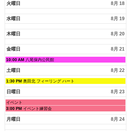
火曜日
8月 18
水曜日
8月 19
木曜日
8月 20
金曜日
8月 21
金
10:00 AM
八尾保内公民館
曜
日,
土曜日
8月 22
8
月
土
1:30 PM
奥田北 フィーリング ハート
21st
曜
2026
日,
日曜日
8月 23
8
月
日
イベント
22nd
曜
日
3:00 PM
イベント練習会
2026
日,
曜
8
日,
月曜日
8月 24
月
8
23rd
月