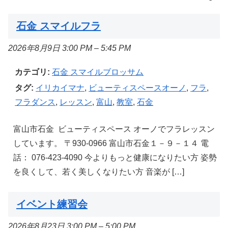
石金 スマイルフラ
2026年8月9日 3:00 PM
–
5:45 PM
カテゴリ:
石金 スマイルブロッサム
タグ:
イリカイマナ
,
ビューティスペースオーノ
,
フラ
,
フラダンス
,
レッスン
,
富山
,
教室
,
石金
富山市石金 ビューティスペース オーノでフラレッスン
しています。 〒930-0966 富山市石金１－９－１４ 電
話： 076-423-4090 今よりもっと健康になりたい方 姿勢
を良くして、若く美しくなりたい方 音楽が […]
イベント練習会
2026年8月23日 3:00 PM
–
5:00 PM