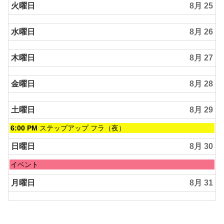
2026
火曜日
8月 25
23rd
2026
水曜日
8月 26
木曜日
8月 27
金曜日
8月 28
土曜日
8月 29
土
6:00 PM
ステップアップ フラ（夜）
曜
日,
日曜日
8月 30
8
月
日
イベント
29th
曜
2026
日,
月曜日
8月 31
8
月
30th
2026