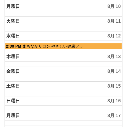
8th
曜
2026
日,
月曜日
8月 10
8
月
火曜日
8月 11
9th
2026
水曜日
8月 12
水
2:30 PM
まちなかサロン やさしい健康フラ
曜
日,
木曜日
8月 13
8
月
金曜日
8月 14
12th
2026
土曜日
8月 15
日曜日
8月 16
月曜日
8月 17