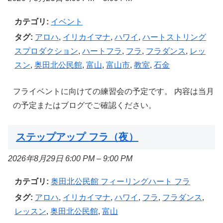
カテゴリ:
イベント
タグ:
アロハ
,
イリカイマナ
,
ハワイ
,
ハートストリング
スプロダクション
,
ハートフラ
,
フラ
,
フラダンス
,
レッ
スン
,
奥田北公民館
,
富山
,
富山市
,
教室
,
石金
フライベントに向けての練習会の予定です。 内容は当月
の予定またはブログでご確認ください。
ステップアップ フラ（夜）
2026年8月29日 6:00 PM
–
9:00 PM
カテゴリ:
奥田北公民館 フィーリングハート フラ
タグ:
アロハ
,
イリカイマナ
,
ハワイ
,
フラ
,
フラダンス
,
レッスン
,
奥田北公民館
,
富山