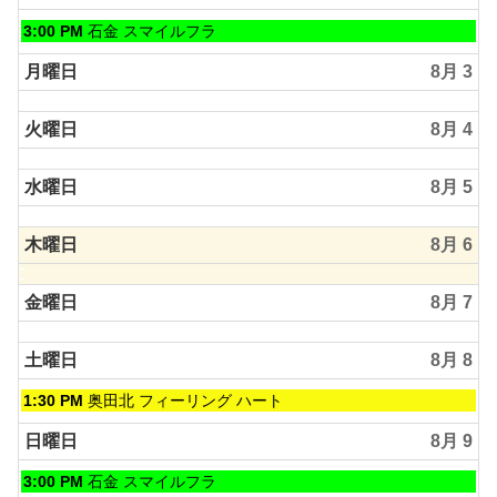
8
月
日
3:00 PM
石金 スマイルフラ
1st
曜
2026
日,
月曜日
8月 3
8
月
火曜日
8月 4
2nd
2026
水曜日
8月 5
木曜日
8月 6
金曜日
8月 7
土曜日
8月 8
土
1:30 PM
奥田北 フィーリング ハート
曜
日,
日曜日
8月 9
8
月
日
3:00 PM
石金 スマイルフラ