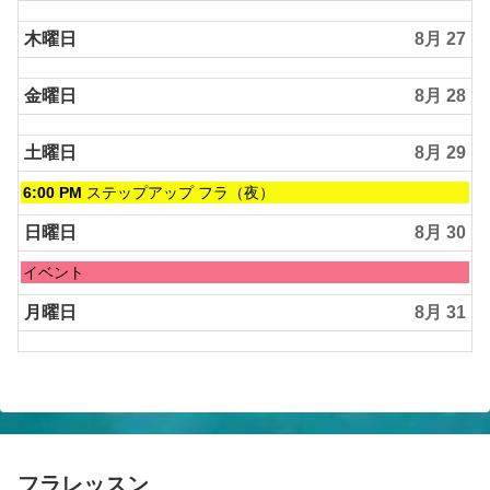
木曜日
8月 27
金曜日
8月 28
土曜日
8月 29
土
6:00 PM
ステップアップ フラ（夜）
曜
日,
日曜日
8月 30
8
月
日
イベント
29th
曜
2026
日,
月曜日
8月 31
8
月
30th
2026
フラレッスン