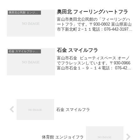
を良くして、若く美しくなりたい方音楽
が好きな方踊りが好きな方笑顔にな...
奥田北 フィーリングハートフラ
奥田北公民館 エンジョイフラ
富山市奥田北公民館の「フィーリングハ
ートフラ」です。〒930-0802 富山県富山
市下新北町２−１１電話：076-442-3197誰
でも参加できる富山のフラサークルで
す。参加費は１回 １０００円です。（お
釣りのないようご準備下さい。）開催
時...
石金 スマイルフラ
石金 スマイルブロッサム
富山市石金 ビューティスペース オーノ
でフラレッスンしています。〒930-0966
富山市石金１－９－１４電話： 076-423-
4090今よりもっと健康になりたい方姿勢
を良くして、若く美しくなりたい方音楽
が好きな方踊りが好きな方笑顔にな...
石金 スマイルフラ
体育館 エンジョイフラ