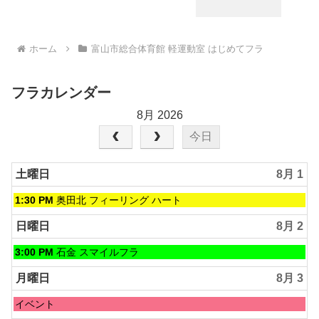
ホーム
富山市総合体育館 軽運動室 はじめてフラ
フラカレンダー
8月 2026
今日
土曜日
8月 1
土
1:30 PM
奥田北 フィーリング ハート
曜
日,
日曜日
8月 2
8
月
日
3:00 PM
石金 スマイルフラ
1st
曜
2026
日,
月曜日
8月 3
8
月
月
イベント
2nd
曜