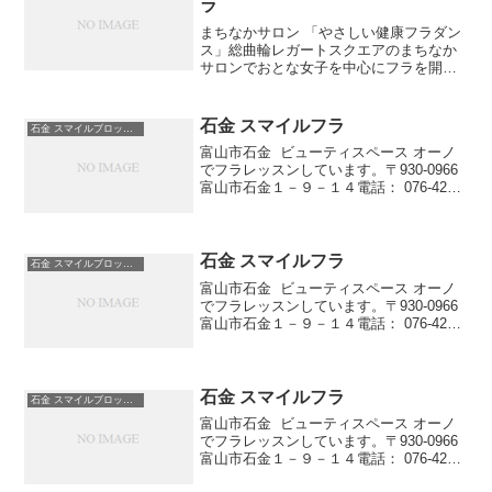
ラ
まちなかサロン 「やさしい健康フラダン
ス」総曲輪レガートスクエアのまちなか
サロンでおとな女子を中心にフラを開催
しています。のんびりゆったりと頭と身
体を使って、フラを楽しみましょう。は
じめての方でも運動になれていない方で
石金 スマイルフラ
石金 スマイルブロッサム
もどなたでも参加できま...
富山市石金 ビューティスペース オーノ
でフラレッスンしています。〒930-0966
富山市石金１－９－１４電話： 076-423-
4090今よりもっと健康になりたい方姿勢
を良くして、若く美しくなりたい方音楽
が好きな方踊りが好きな方笑顔にな...
石金 スマイルフラ
石金 スマイルブロッサム
富山市石金 ビューティスペース オーノ
でフラレッスンしています。〒930-0966
富山市石金１－９－１４電話： 076-423-
4090今よりもっと健康になりたい方姿勢
を良くして、若く美しくなりたい方音楽
が好きな方踊りが好きな方笑顔にな...
石金 スマイルフラ
石金 スマイルブロッサム
富山市石金 ビューティスペース オーノ
でフラレッスンしています。〒930-0966
富山市石金１－９－１４電話： 076-423-
4090今よりもっと健康になりたい方姿勢