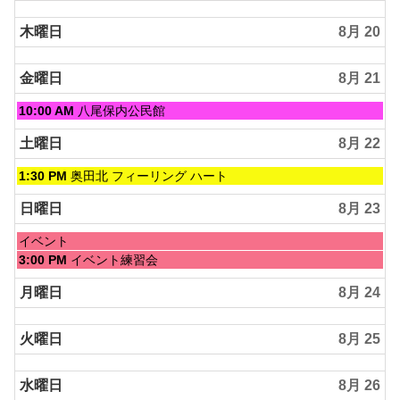
木曜日
8月 20
金曜日
8月 21
金
10:00 AM
八尾保内公民館
曜
日,
土曜日
8月 22
8
月
土
1:30 PM
奥田北 フィーリング ハート
21st
曜
2026
日,
日曜日
8月 23
8
月
日
イベント
22nd
曜
日
3:00 PM
イベント練習会
2026
日,
曜
8
日,
月曜日
8月 24
月
8
23rd
月
2026
火曜日
8月 25
23rd
2026
水曜日
8月 26