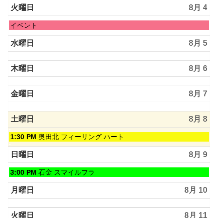
2026
日,
火曜日
8月 4
8
月
火
イベント
3rd
曜
2026
日,
水曜日
8月 5
8
月
木曜日
8月 6
4th
2026
金曜日
8月 7
土曜日
8月 8
土
1:30 PM
奥田北 フィーリング ハート
曜
日,
日曜日
8月 9
8
月
日
3:00 PM
石金 スマイルフラ
8th
曜
2026
日,
月曜日
8月 10
8
月
火曜日
8月 11
9th