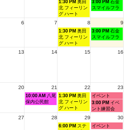
土
日
1:30 PM
奥田
3:00 PM
石金
曜
曜
北 フィーリン
スマイルフラ
日,
日,
グ ハート
8
8
6
7
8
9
月
月
土
日
1:30 PM
奥田
3:00 PM
石金
1st
2nd
曜
曜
北 フィーリン
スマイルフラ
2026
2026
日,
日,
グ ハート
8
8
13
14
15
16
月
月
8th
9th
2026
2026
20
21
22
23
金
土
日
10:00 AM
八尾
1:30 PM
奥田
イベント
曜
曜
曜
保内公民館
北 フィーリン
日
3:00 PM
イベ
日,
日,
日,
グ ハート
曜
ント練習会
8
8
8
日,
27
28
29
30
月
月
月
8
土
日
21st
22nd
6:00 PM
ステ
23rd
イベント
月