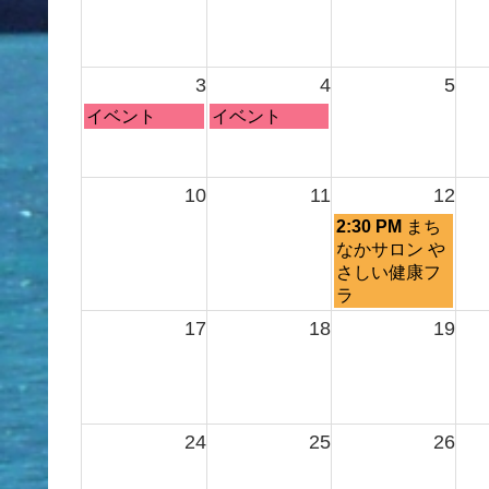
3
4
5
月
火
イベント
イベント
曜
曜
日,
日,
8
8
10
11
12
月
月
水
2:30 PM
まち
3rd
4th
曜
なかサロン や
2026
2026
日,
さしい健康フ
8
ラ
月
17
18
19
12th
2026
24
25
26