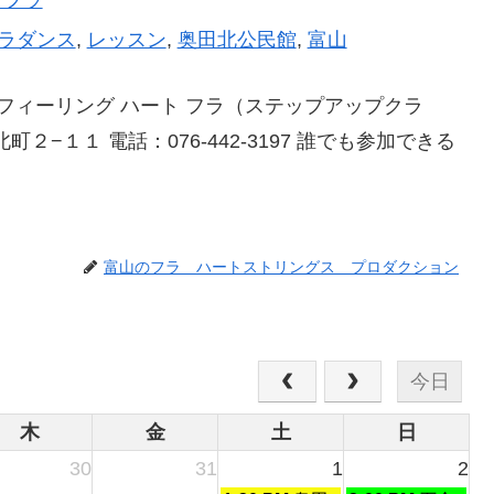
ラダンス
,
レッスン
,
奥田北公民館
,
富山
フィーリング ハート フラ（ステップアップクラ
町２−１１ 電話：076-442-3197 誰でも参加できる
富山のフラ ハートストリングス プロダクション
今日
木
金
土
日
30
31
1
2