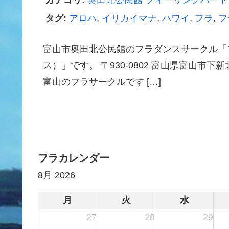
タグ:
アロハ
,
イリカイマナ
,
ハワイ
,
フラ
,
フ
富山市奥田北公民館のフラダンスサークル「
ス）」です。 〒930-0802 富山県富山市下新北
富山のフラサークルです […]
フラカレンダー
8月 2026
月
火
水
27
28
29