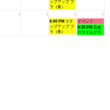
曜
曜
2026
2026
ップアップ フ
2026
23rd
日,
日,
ラ（夜）
2026
8
8
3
4
5
6
月
月
土
日
6:00 PM
ステ
イベント
29th
30th
曜
曜
ップアップ フ
日
2026
2026
4:30 PM
石金
日,
日,
ラ（夜）
曜
スマイルフラ
9
9
日,
月
月
9
5th
6th
月
2026
2026
6th
2026