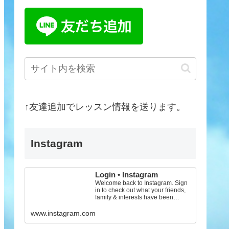
↑友達追加でレッスン情報を送ります。
Instagram
Login • Instagram
Welcome back to Instagram. Sign
in to check out what your friends,
family & interests have been
capturing & sharing arou...
www.instagram.com