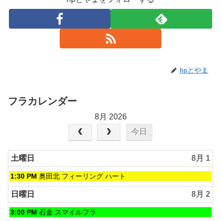
hpとやま
フラカレンダー
8月 2026
今日
土曜日
8月 1
土
1:30 PM
奥田北 フィーリング ハート
曜
日,
日曜日
8月 2
8
月
日
3:00 PM
石金 スマイルフラ
1st
曜