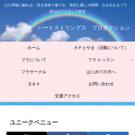
心の琴線に触れる 音を身体で奏でる 笑顔と癒しの時間 心を伝えるフラ
富山のフラダンス教室
富山のフラ ハートストリングス プロダクション
ホーム
ＨＰとやま（活動について）
フラについて
フラ レッスン
フラサークル
はじめての方へ
Ｑ＆Ａ
お問い合わせ
交通アクセス
ユニークベニュー