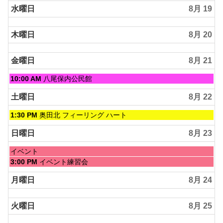
水曜日
8月 19
木曜日
8月 20
金曜日
8月 21
金
10:00 AM
八尾保内公民館
曜
日,
土曜日
8月 22
8
月
土
1:30 PM
奥田北 フィーリング ハート
21st
曜
2026
日,
日曜日
8月 23
8
月
日
イベント
22nd
曜
日
3:00 PM
イベント練習会
2026
日,
曜
8
日,
月曜日
8月 24
月
8
23rd
月
2026
火曜日
8月 25
23rd
2026