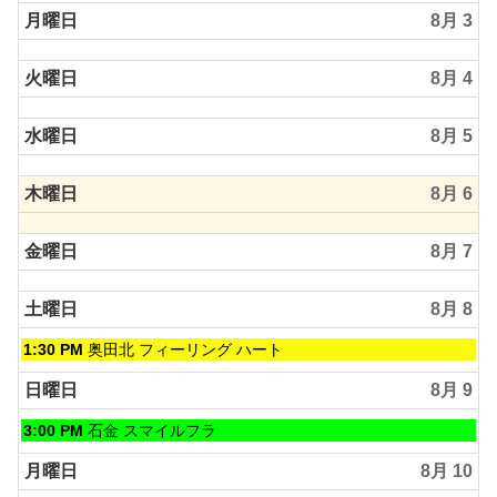
2026
日,
月曜日
8月 3
8
月
火曜日
8月 4
2nd
2026
水曜日
8月 5
木曜日
8月 6
金曜日
8月 7
土曜日
8月 8
土
1:30 PM
奥田北 フィーリング ハート
曜
日,
日曜日
8月 9
8
月
日
3:00 PM
石金 スマイルフラ
8th
曜
2026
日,
月曜日
8月 10
8