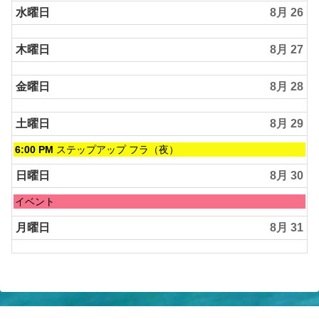
水曜日
8月 26
木曜日
8月 27
金曜日
8月 28
土曜日
8月 29
土
6:00 PM
ステップアップ フラ（夜）
曜
日,
日曜日
8月 30
8
月
日
イベント
29th
曜
2026
日,
月曜日
8月 31
8
月
30th
2026