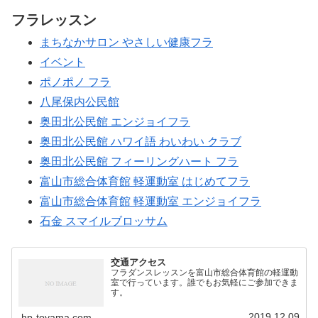
フラレッスン
まちなかサロン やさしい健康フラ
イベント
ポノポノ フラ
八尾保内公民館
奥田北公民館 エンジョイフラ
奥田北公民館 ハワイ語 わいわい クラブ
奥田北公民館 フィーリングハート フラ
富山市総合体育館 軽運動室 はじめてフラ
富山市総合体育館 軽運動室 エンジョイフラ
石金 スマイルブロッサム
交通アクセス
フラダンスレッスンを富山市総合体育館の軽運動
室で行っています。誰でもお気軽にご参加できま
す。
2019.12.09
hp-toyama.com